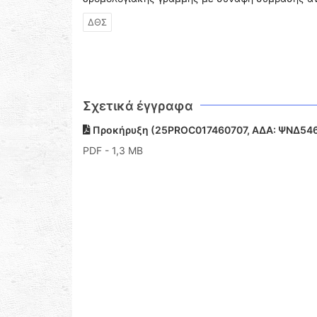
ΔΘΣ
Σχετικά έγγραφα
Προκήρυξη (25PROC017460707, ΑΔΑ: ΨΝΔ54
PDF
- 1,3 MB