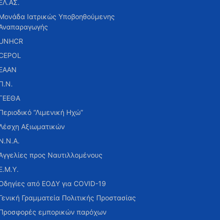
ΕΛ.ΑΣ.
Μονάδα Ιατρικώς Υποβοηθούμενης
Αναπαραγωγής
UNHCR
CEPOL
ΕΑΑΝ
Π.Ν.
ΓΕΕΘΑ
Περιοδικό “Λιμενική Ηχώ”
Λέσχη Αξιωματικών
Ν.Ν.Α.
Αγγελίες προς Ναυτιλλομένους
Ε.Μ.Υ.
Οδηγίες από ΕΟΔΥ για COVID-19
Γενική Γραμματεία Πολιτικής Προστασίας
Προσφορές εμπορικών παρόχων