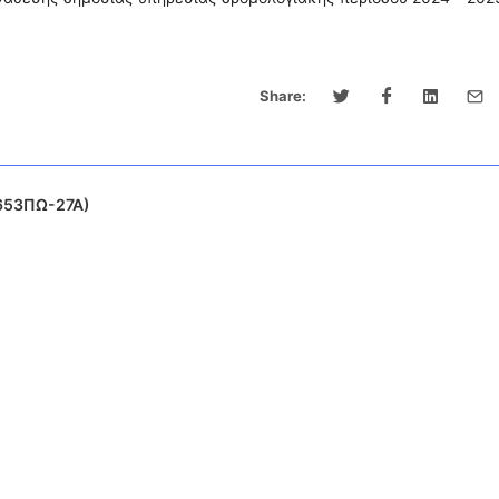
Share:
653ΠΩ-27Α)