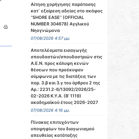
Αίτηση χορήγησης παράτασης
κατ΄ εξαίρεση αδείας στο σκάφος
‘’SHORE EASE’’ (OFFICIAL
NUMBER 304678) Αγγλικού
Νηογνώμονα
07/08/2026 4:57 μμ.
Αποτελέσματα εισαγωγής
σπουδαστών/σπουδαστριών στις
Α.Ε.Ν. προς κάλυψη κενών
θέσεων που προέκυψαν
σύμφωνα με τις διατάξεις των
παρ. 3.β και 3.γ του άρθρου 2 της
Αρ.: 2231.2-6/13092/2026/25-
02-2026 Κ.Υ.Α. (Β’ 1119)
ακαδημαϊκού έτους 2026-2027
07/08/2026 4:16 μμ.
Πίνακας επιτυχόντων
υποψηφίων του διαγωνισμού
απευθείας κατάταξης