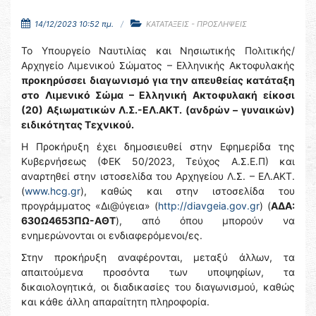
14/12/2023 10:52 πμ.
ΚΑΤΑΤΑΞΕΙΣ - ΠΡΟΣΛΗΨΕΙΣ
Το Υπουργείο Ναυτιλίας και Νησιωτικής Πολιτικής/
Αρχηγείο Λιμενικού Σώματος – Ελληνικής Ακτοφυλακής
προκηρύσσει
διαγωνισμό για την απευθείας κατάταξη
στο Λιμενικό Σώμα – Ελληνική Ακτοφυλακή
είκοσι
(20) Αξιωματικών Λ.Σ.-ΕΛ.ΑΚΤ. (ανδρών – γυναικών)
ειδικότητας Τεχνικού.
Η Προκήρυξη έχει δημοσιευθεί στην Εφημερίδα της
Κυβερνήσεως (ΦΕΚ 50/2023, Τεύχος Α.Σ.Ε.Π) και
αναρτηθεί στην ιστοσελίδα του Αρχηγείου Λ.Σ. – ΕΛ.ΑΚΤ.
(
www.hcg.gr
), καθώς και στην ιστοσελίδα του
προγράμματος «Δι@ύγεια» (
http://diavgeia.gov.gr
) (
ΑΔΑ:
630Ω4653ΠΩ-ΑΘΤ
), από όπου μπορούν να
ενημερώνονται οι ενδιαφερόμενοι/ες.
Στην προκήρυξη αναφέρονται, μεταξύ άλλων, τα
απαιτούμενα προσόντα των υποψηφίων, τα
δικαιολογητικά, οι διαδικασίες του διαγωνισμού, καθώς
και κάθε άλλη απαραίτητη πληροφορία.