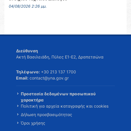
04/08/2026 2:26 μμ.
Διεύθυνση
Ακτή Βασιλειάδη, Πύλες Ε1-Ε2, Δραπετσώνα
Τηλέφωνο:
+30 213 137 1700
Email:
contact@yna.gov.gr
Προστασία δεδομένων προσωπικού
χαρακτήρα
Πολιτική για αρχεία καταγραφής και cookies
Δήλωση προσβασιμότητας
Όροι χρήσης