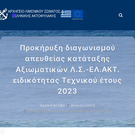
Προκήρυξη διαγωνισμού
απευθείας κατάταξης
Αξιωματικών Λ.Σ.-ΕΛ.ΑΚΤ.
ειδικότητας Τεχνικού έτους
2023
Αρχική σελίδα
Ανακοινώσεις
Προκήρυξη διαγωνισμού απευθείας κατάταξης …