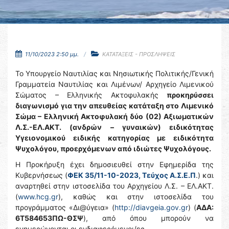
11/10/2023 2:50 μμ.
ΚΑΤΑΤΑΞΕΙΣ - ΠΡΟΣΛΗΨΕΙΣ
Το Υπουργείο Ναυτιλίας και Νησιωτικής Πολιτικής/Γενική
Γραμματεία Ναυτιλίας και Λιμένων/ Αρχηγείο Λιμενικού
Σώματος – Ελληνικής Ακτοφυλακής
προκηρύσσει
διαγωνισμό για την απευθείας κατάταξη στο Λιμενικό
Σώμα – Ελληνική Ακτοφυλακή δύο (02) Αξιωματικών
Λ.Σ.-ΕΛ.ΑΚΤ. (ανδρών – γυναικών) ειδικότητας
Υγειονομικού ειδικής κατηγορίας με ειδικότητα
Ψυχολόγου, προερχόμενων από ιδιώτες Ψυχολόγους.
Η Προκήρυξη έχει δημοσιευθεί στην Εφημερίδα της
Κυβερνήσεως (
ΦΕΚ 35/11-10-2023, Τεύχος Α.Σ.Ε.Π
.) και
αναρτηθεί στην ιστοσελίδα του Αρχηγείου Λ.Σ. – ΕΛ.ΑΚΤ.
(
www.hcg.gr
), καθώς και στην ιστοσελίδα του
προγράμματος «Δι@ύγεια» (
http://diavgeia.gov.gr
) (
ΑΔΑ:
6Τ584653ΠΩ-ΘΣΨ
), από όπου μπορούν να
ενημερώνονται οι ενδιαφερόμενοι/ες.