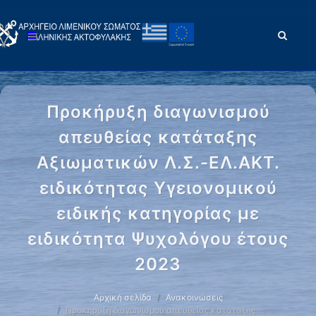
Προκήρυξη διαγωνισμού
απευθείας κατάταξης
Αξιωματικών Λ.Σ.-ΕΛ.ΑΚΤ.
ειδικότητας Υγειονομικού
ειδικής κατηγορίας με
ειδικότητα Ψυχολόγου έτους
2023
Αρχική σελίδα
Ανακοινώσεις
Προκήρυξη διαγωνισμού απευθείας κατάταξης …