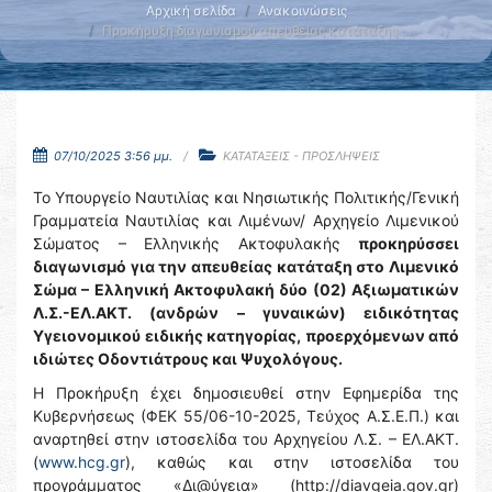
Αρχική σελίδα
Ανακοινώσεις
Προκήρυξη διαγωνισμού απευθείας κατάταξης …
07/10/2025 3:56 μμ.
ΚΑΤΑΤΑΞΕΙΣ - ΠΡΟΣΛΗΨΕΙΣ
Το Υπουργείο Ναυτιλίας και Νησιωτικής Πολιτικής/Γενική
Γραμματεία Ναυτιλίας και Λιμένων/ Αρχηγείο Λιμενικού
Σώματος – Ελληνικής Ακτοφυλακής
προκηρύσσει
διαγωνισμό για την απευθείας κατάταξη στο Λιμενικό
Σώμα – Ελληνική Ακτοφυλακή δύο (02) Αξιωματικών
Λ.Σ.-ΕΛ.ΑΚΤ. (ανδρών – γυναικών) ειδικότητας
Υγειονομικού ειδικής κατηγορίας, προερχόμενων από
ιδιώτες Οδοντιάτρους και Ψυχολόγους.
Η Προκήρυξη έχει δημοσιευθεί στην Εφημερίδα της
Κυβερνήσεως (ΦΕΚ 55/06-10-2025, Τεύχος Α.Σ.Ε.Π.) και
αναρτηθεί στην ιστοσελίδα του Αρχηγείου Λ.Σ. – ΕΛ.ΑΚΤ.
(
www.hcg.gr
), καθώς και στην ιστοσελίδα του
προγράμματος «Δι@ύγεια» (http://diavgeia.gov.gr)