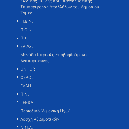
Κώδικας Ηθικής και Επαγγελματικής
Συμπεριφοράς Υπαλλήλων του Δημοσίου
Τομέα
Ι.Ι.Ε.Ν.
Π.Ο.Ν.
Π.Σ.
ΕΛ.ΑΣ.
Μονάδα Ιατρικώς Υποβοηθούμενης
Αναπαραγωγής
UNHCR
CEPOL
ΕΑΑΝ
Π.Ν.
ΓΕΕΘΑ
Περιοδικό “Λιμενική Ηχώ”
Λέσχη Αξιωματικών
Ν.Ν.Α.