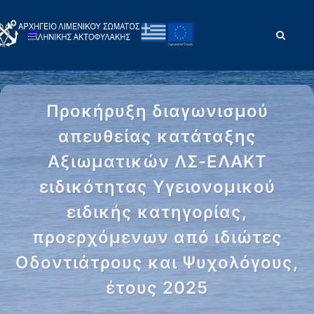
Προκήρυξη διαγωνισμού
απευθείας κατάταξης
Αξιωματικών ΛΣ-ΕΛΑΚΤ
ειδικότητας Υγειονομικού
ειδικής κατηγορίας,
προερχόμενων από ιδιώτες
Οδοντιάτρους και Ψυχολόγους,
έτους 2025