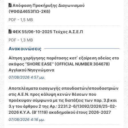
Απόφαση Προκήρυξης Διαγωνισμού
(ΨΘΘΔ4653ΠΩ-2Κ6)
PDF
- 1,5 MB
ΦΕΚ 55/06-10-2025 Τεύχος Α.Σ.Ε.Π
PDF
- 1,3 MB
Ανακοινώσεις
Αίτηση χορήγησης παράτασης κατ΄ εξαίρεση αδείας στο
σκάφος ‘’SHORE EASE’’ (OFFICIAL NUMBER 304678)
Αγγλικού Νηογνώμονα
07/08/2026 4:57 μμ.
Αποτελέσματα εισαγωγής σπουδαστών/σπουδαστριών
στις Α.Ε.Ν. προς κάλυψη κενών θέσεων που
προέκυψαν σύμφωνα με τις διατάξεις των παρ. 3.β και
3.γ του άρθρου 2 της Αρ.: 2231.2-6/13092/2026/25-02-
2026 Κ.Υ.Α. (Β’ 1119) ακαδημαϊκού έτους 2026-2027
07/08/2026 4:16 μμ.