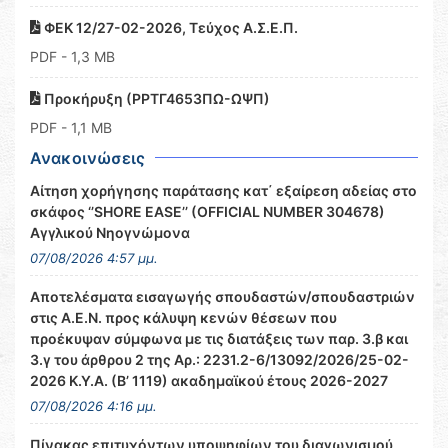
ΦΕΚ 12/27-02-2026, Τεύχος Α.Σ.Ε.Π.
PDF
- 1,3 MB
Προκήρυξη (ΡΡΤΓ4653ΠΩ-ΩΨΠ)
PDF
- 1,1 MB
Ανακοινώσεις
Αίτηση χορήγησης παράτασης κατ΄ εξαίρεση αδείας στο
σκάφος ‘’SHORE EASE’’ (OFFICIAL NUMBER 304678)
Αγγλικού Νηογνώμονα
07/08/2026 4:57 μμ.
Αποτελέσματα εισαγωγής σπουδαστών/σπουδαστριών
στις Α.Ε.Ν. προς κάλυψη κενών θέσεων που
προέκυψαν σύμφωνα με τις διατάξεις των παρ. 3.β και
3.γ του άρθρου 2 της Αρ.: 2231.2-6/13092/2026/25-02-
2026 Κ.Υ.Α. (Β’ 1119) ακαδημαϊκού έτους 2026-2027
07/08/2026 4:16 μμ.
Πίνακας επιτυχόντων υποψηφίων του διαγωνισμού