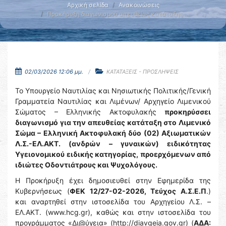
Αρχική σελίδα
Ανακοινώσεις
Προκήρυξη διαγωνισμού απευθείας κατάταξης …
02/03/2026 12:06 μμ.
ΚΑΤΑΤΑΞΕΙΣ - ΠΡΟΣΛΗΨΕΙΣ
Το Υπουργείο Ναυτιλίας και Νησιωτικής Πολιτικής/Γενική
Γραμματεία Ναυτιλίας και Λιμένων/ Αρχηγείο Λιμενικού
Σώματος – Ελληνικής Ακτοφυλακής
προκηρύσσει
διαγωνισμό για την απευθείας κατάταξη στο Λιμενικό
Σώμα – Ελληνική Ακτοφυλακή δύο (02) Αξιωματικών
Λ.Σ.-ΕΛ.ΑΚΤ. (ανδρών – γυναικών) ειδικότητας
Υγειονομικού ειδικής κατηγορίας, προερχόμενων από
ιδιώτες Οδοντιάτρους και Ψυχολόγους.
Η Προκήρυξη έχει δημοσιευθεί στην Εφημερίδα της
Κυβερνήσεως (
ΦΕΚ 12/27-02-2026, Τεύχος Α.Σ.Ε.Π
.)
και αναρτηθεί στην ιστοσελίδα του Αρχηγείου Λ.Σ. –
ΕΛ.ΑΚΤ. (www.hcg.gr), καθώς και στην ιστοσελίδα του
προγράμματος «Δι@ύγεια» (http://diavgeia.gov.gr) (
ΑΔΑ: