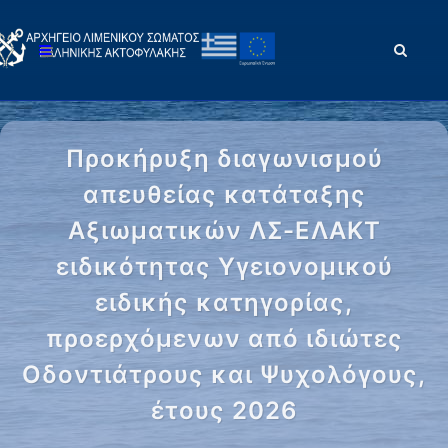
Προκήρυξη διαγωνισμού
απευθείας κατάταξης
Αξιωματικών ΛΣ-ΕΛΑΚΤ
ειδικότητας Υγειονομικού
ειδικής κατηγορίας,
προερχόμενων από ιδιώτες
Οδοντιάτρους και Ψυχολόγους,
έτους 2026