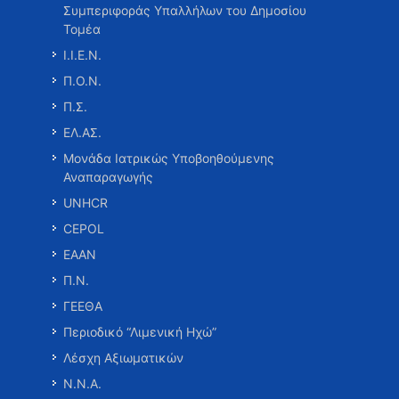
Συμπεριφοράς Υπαλλήλων του Δημοσίου
Τομέα
Ι.Ι.Ε.Ν.
Π.Ο.Ν.
Π.Σ.
ΕΛ.ΑΣ.
Μονάδα Ιατρικώς Υποβοηθούμενης
Αναπαραγωγής
UNHCR
CEPOL
ΕΑΑΝ
Π.Ν.
ΓΕΕΘΑ
Περιοδικό “Λιμενική Ηχώ”
Λέσχη Αξιωματικών
Ν.Ν.Α.