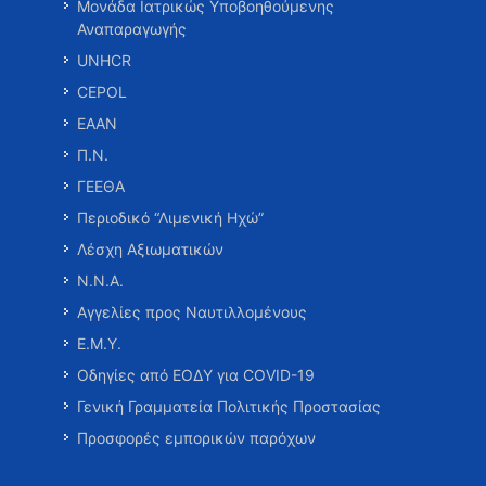
Μονάδα Ιατρικώς Υποβοηθούμενης
Αναπαραγωγής
UNHCR
CEPOL
ΕΑΑΝ
Π.Ν.
ΓΕΕΘΑ
Περιοδικό “Λιμενική Ηχώ”
Λέσχη Αξιωματικών
Ν.Ν.Α.
Αγγελίες προς Ναυτιλλομένους
Ε.Μ.Υ.
Οδηγίες από ΕΟΔΥ για COVID-19
Γενική Γραμματεία Πολιτικής Προστασίας
Προσφορές εμπορικών παρόχων