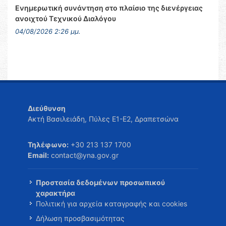
Ενημερωτική συνάντηση στο πλαίσιο της διενέργειας
ανοιχτού Τεχνικού Διαλόγου
04/08/2026 2:26 μμ.
Διεύθυνση
Ακτή Βασιλειάδη, Πύλες Ε1-Ε2, Δραπετσώνα
Τηλέφωνο:
+30 213 137 1700
Email:
contact@yna.gov.gr
Προστασία δεδομένων προσωπικού
χαρακτήρα
Πολιτική για αρχεία καταγραφής και cookies
Δήλωση προσβασιμότητας