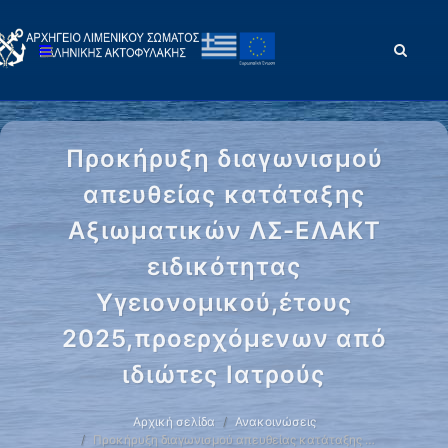
Προκήρυξη διαγωνισμού
απευθείας κατάταξης
Αξιωματικών ΛΣ-ΕΛΑΚΤ
ειδικότητας
Υγειονομικού,έτους
2025,προερχόμενων από
ιδιώτες Ιατρούς
Αρχική σελίδα
Ανακοινώσεις
Προκήρυξη διαγωνισμού απευθείας κατάταξης …