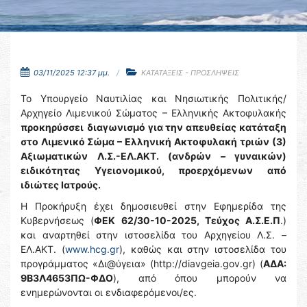
03/11/2025 12:37 μμ.
ΚΑΤΑΤΑΞΕΙΣ - ΠΡΟΣΛΗΨΕΙΣ
Το Υπουργείο Ναυτιλίας και Νησιωτικής Πολιτικής/
Αρχηγείο Λιμενικού Σώματος – Ελληνικής Ακτοφυλακής
προκηρύσσει
διαγωνισμό για την απευθείας κατάταξη
στο Λιμενικό Σώμα – Ελληνική Ακτοφυλακή
τριών (3)
Αξιωματικών Λ.Σ.-ΕΛ.ΑΚΤ. (ανδρών – γυναικών)
ειδικότητας Υγειονομικού, προερχόμενων από
ιδιώτες Ιατρούς.
Η Προκήρυξη έχει δημοσιευθεί στην Εφημερίδα της
Κυβερνήσεως (
ΦΕΚ 62/30-10-2025, Τεύχος Α.Σ.Ε.Π
.)
και αναρτηθεί στην ιστοσελίδα του Αρχηγείου Λ.Σ. –
ΕΛ.ΑΚΤ. (
www.hcg.gr
), καθώς και στην ιστοσελίδα του
προγράμματος «Δι@ύγεια» (http://diavgeia.gov.gr) (
ΑΔΑ:
9Β3Λ4653ΠΩ-ΦΔΟ
), από όπου μπορούν να
ενημερώνονται οι ενδιαφερόμενοι/ες.