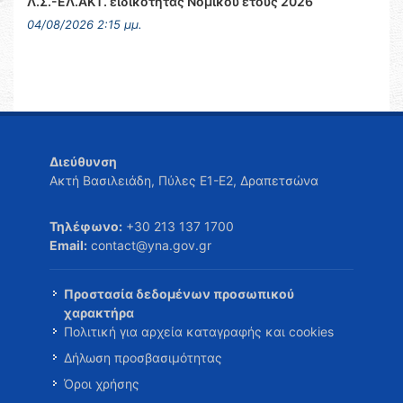
Λ.Σ.-ΕΛ.ΑΚΤ. ειδικότητας Νομικού έτους 2026
04/08/2026 2:15 μμ.
Διεύθυνση
Ακτή Βασιλειάδη, Πύλες Ε1-Ε2, Δραπετσώνα
Τηλέφωνο:
+30 213 137 1700
Email:
contact@yna.gov.gr
Προστασία δεδομένων προσωπικού
χαρακτήρα
Πολιτική για αρχεία καταγραφής και cookies
Δήλωση προσβασιμότητας
Όροι χρήσης