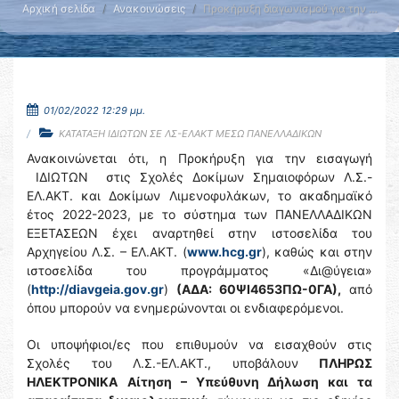
Αρχική σελίδα
Ανακοινώσεις
Προκήρυξη διαγωνισμού για την …
01/02/2022 12:29 μμ.
ΚΑΤΑΤΑΞΗ ΙΔΙΩΤΩΝ ΣΕ ΛΣ-ΕΛΑΚΤ ΜΕΣΩ ΠΑΝΕΛΛΑΔΙΚΩΝ
Ανακοινώνεται ότι, η Προκήρυξη για την εισαγωγή
ΙΔΙΩΤΩΝ στις Σχολές Δοκίμων Σημαιοφόρων Λ.Σ.-
ΕΛ.ΑΚΤ. και Δοκίμων Λιμενοφυλάκων, το ακαδημαϊκό
έτος 2022-2023, με το σύστημα των ΠΑΝΕΛΛΑΔΙΚΩΝ
ΕΞΕΤΑΣΕΩΝ έχει αναρτηθεί στην ιστοσελίδα του
Αρχηγείου Λ.Σ. – ΕΛ.ΑΚΤ. (
www.hcg.gr
), καθώς και στην
ιστοσελίδα του προγράμματος «Δι@ύγεια»
(
http://diavgeia.gov.gr
)
(ΑΔΑ: 60ΨΙ4653ΠΩ-0ΓΑ),
από
όπου μπορούν να ενημερώνονται οι ενδιαφερόμενοι.
Οι υποψήφιοι/ες που επιθυμούν να εισαχθούν στις
Σχολές του Λ.Σ.-ΕΛ.ΑΚΤ., υποβάλουν
ΠΛΗΡΩΣ
ΗΛΕΚΤΡΟΝΙΚΑ
Αίτηση – Υπεύθυνη Δήλωση και τα