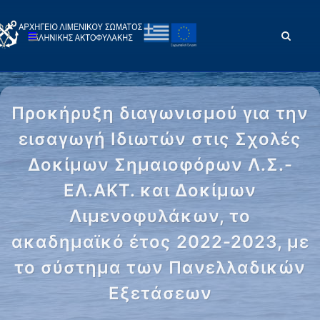
Προκήρυξη διαγωνισμού για την
εισαγωγή Ιδιωτών στις Σχολές
Δοκίμων Σημαιοφόρων Λ.Σ.-
ΕΛ.ΑΚΤ. και Δοκίμων
Λιμενοφυλάκων, το
ακαδημαϊκό έτος 2022-2023, με
το σύστημα των Πανελλαδικών
Εξετάσεων