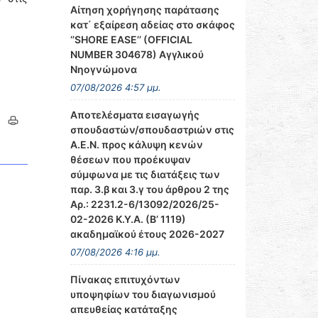
Αίτηση χορήγησης παράτασης
κατ΄ εξαίρεση αδείας στο σκάφος
‘’SHORE EASE’’ (OFFICIAL
NUMBER 304678) Αγγλικού
Νηογνώμονα
07/08/2026 4:57 μμ.
Αποτελέσματα εισαγωγής
σπουδαστών/σπουδαστριών στις
Α.Ε.Ν. προς κάλυψη κενών
θέσεων που προέκυψαν
σύμφωνα με τις διατάξεις των
παρ. 3.β και 3.γ του άρθρου 2 της
Αρ.: 2231.2-6/13092/2026/25-
02-2026 Κ.Υ.Α. (Β’ 1119)
ακαδημαϊκού έτους 2026-2027
07/08/2026 4:16 μμ.
Πίνακας επιτυχόντων
υποψηφίων του διαγωνισμού
απευθείας κατάταξης