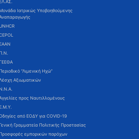
ΕΛ.ΑΣ.
Μονάδα Ιατρικώς Υποβοηθούμενης
Αναπαραγωγής
UNHCR
CEPOL
ΕΑΑΝ
Π.Ν.
ΓΕΕΘΑ
Περιοδικό “Λιμενική Ηχώ”
Λέσχη Αξιωματικών
Ν.Ν.Α.
Αγγελίες προς Ναυτιλλομένους
Ε.Μ.Υ.
Οδηγίες από ΕΟΔΥ για COVID-19
Γενική Γραμματεία Πολιτικής Προστασίας
Προσφορές εμπορικών παρόχων