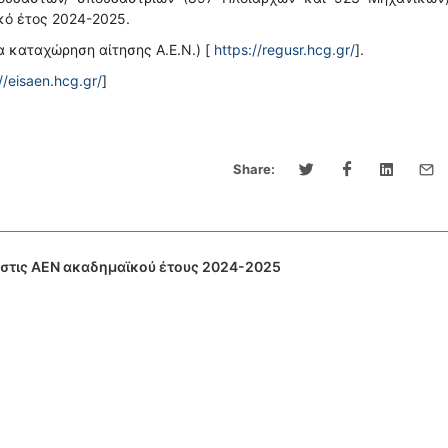
κό έτος 2024-2025.
α καταχώρηση αίτησης Α.Ε.Ν.) [
https://regusr.hcg.gr/
].
//eisaen.hcg.gr/
]
Share:
στις ΑΕΝ ακαδημαϊκού έτους 2024-2025