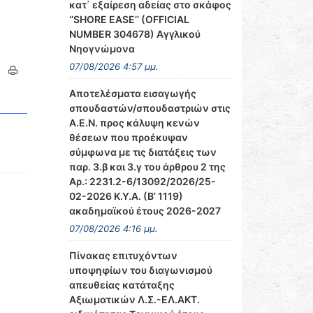
κατ΄ εξαίρεση αδείας στο σκάφος
‘’SHORE EASE’’ (OFFICIAL
NUMBER 304678) Αγγλικού
Νηογνώμονα
07/08/2026 4:57 μμ.
Αποτελέσματα εισαγωγής
σπουδαστών/σπουδαστριών στις
Α.Ε.Ν. προς κάλυψη κενών
θέσεων που προέκυψαν
σύμφωνα με τις διατάξεις των
παρ. 3.β και 3.γ του άρθρου 2 της
Αρ.: 2231.2-6/13092/2026/25-
02-2026 Κ.Υ.Α. (Β’ 1119)
ακαδημαϊκού έτους 2026-2027
07/08/2026 4:16 μμ.
Πίνακας επιτυχόντων
υποψηφίων του διαγωνισμού
απευθείας κατάταξης
Αξιωματικών Λ.Σ.-ΕΛ.ΑΚΤ.