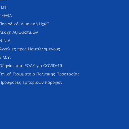
Π.Ν.
ΓΕΕΘΑ
Περιοδικό “Λιμενική Ηχώ”
Λέσχη Αξιωματικών
Ν.Ν.Α.
Αγγελίες προς Ναυτιλλομένους
Ε.Μ.Υ.
Οδηγίες από ΕΟΔΥ για COVID-19
Γενική Γραμματεία Πολιτικής Προστασίας
Προσφορές εμπορικών παρόχων