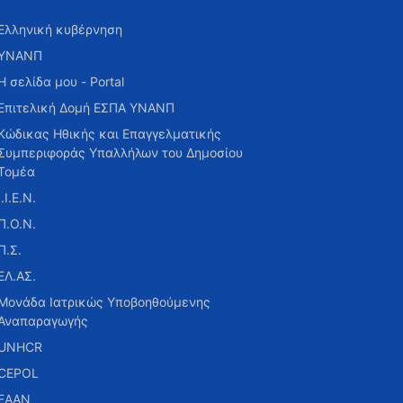
Ελληνική κυβέρνηση
ΥΝΑΝΠ
Η σελίδα μου - Portal
Επιτελική Δομή ΕΣΠΑ ΥΝΑΝΠ
Κώδικας Ηθικής και Επαγγελματικής
Συμπεριφοράς Υπαλλήλων του Δημοσίου
Τομέα
Ι.Ι.Ε.Ν.
Π.Ο.Ν.
Π.Σ.
ΕΛ.ΑΣ.
Μονάδα Ιατρικώς Υποβοηθούμενης
Αναπαραγωγής
UNHCR
CEPOL
ΕΑΑΝ