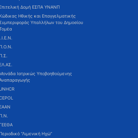
Επιτελική Δομή ΕΣΠΑ ΥΝΑΝΠ
Κώδικας Ηθικής και Επαγγελματικής
Συμπεριφοράς Υπαλλήλων του Δημοσίου
Τομέα
Ι.Ι.Ε.Ν.
Π.Ο.Ν.
Π.Σ.
ΕΛ.ΑΣ.
Μονάδα Ιατρικώς Υποβοηθούμενης
Αναπαραγωγής
UNHCR
CEPOL
ΕΑΑΝ
Π.Ν.
ΓΕΕΘΑ
Περιοδικό “Λιμενική Ηχώ”