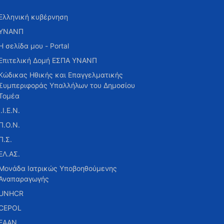
Ελληνική κυβέρνηση
ΥΝΑΝΠ
Η σελίδα μου - Portal
Επιτελική Δομή ΕΣΠΑ ΥΝΑΝΠ
Κώδικας Ηθικής και Επαγγελματικής
Συμπεριφοράς Υπαλλήλων του Δημοσίου
Τομέα
Ι.Ι.Ε.Ν.
Π.Ο.Ν.
Π.Σ.
ΕΛ.ΑΣ.
Μονάδα Ιατρικώς Υποβοηθούμενης
Αναπαραγωγής
UNHCR
CEPOL
ΕΑΑΝ