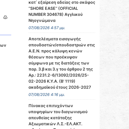
κατ΄ εξαίρεση αδείας στο σκάφος
‘’SHORE EASE’’ (OFFICIAL
NUMBER 304678) Αγγλικού
Νηογνώμονα
07/08/2026 4:57 μμ.
Αποτελέσματα εισαγωγής
σπουδαστών/σπουδαστριών στις
χων
Α.Ε.Ν. προς κάλυψη κενών
θέσεων που προέκυψαν
σύμφωνα με τις διατάξεις των
παρ. 3.β και 3.γ του άρθρου 2 της
Αρ.: 2231.2-6/13092/2026/25-
02-2026 Κ.Υ.Α. (Β’ 1119)
ακαδημαϊκού έτους 2026-2027
07/08/2026 4:16 μμ.
Πίνακας επιτυχόντων
υποψηφίων του διαγωνισμού
απευθείας κατάταξης
Αξιωματικών Λ.Σ.-ΕΛ.ΑΚΤ.