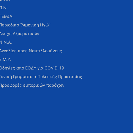
Π.Ν.
ΓΕΕΘΑ
Περιοδικό “Λιμενική Ηχώ”
Λέσχη Αξιωματικών
Ν.Ν.Α.
Αγγελίες προς Ναυτιλλομένους
Ε.Μ.Υ.
Οδηγίες από ΕΟΔΥ για COVID-19
Γενική Γραμματεία Πολιτικής Προστασίας
Προσφορές εμπορικών παρόχων