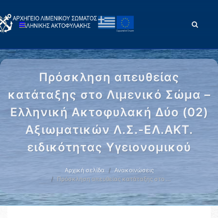
Πρόσκληση απευθείας
κατάταξης στο Λιμενικό Σώμα –
Ελληνική Ακτοφυλακή Δύο (02)
Αξιωματικών Λ.Σ.-ΕΛ.ΑΚΤ.
ειδικότητας Υγειονομικού
Αρχική σελίδα
Ανακοινώσεις
Πρόσκληση απευθείας κατάταξης στο …