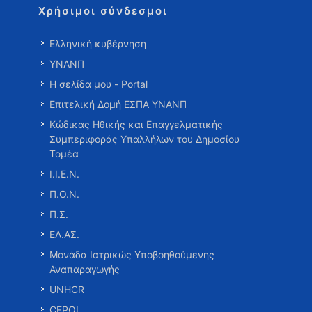
Χρήσιμοι σύνδεσμοι
Ελληνική κυβέρνηση
ΥΝΑΝΠ
Η σελίδα μου - Portal
Επιτελική Δομή ΕΣΠΑ ΥΝΑΝΠ
Κώδικας Ηθικής και Επαγγελματικής
Συμπεριφοράς Υπαλλήλων του Δημοσίου
Τομέα
Ι.Ι.Ε.Ν.
Π.Ο.Ν.
Π.Σ.
ΕΛ.ΑΣ.
Μονάδα Ιατρικώς Υποβοηθούμενης
Αναπαραγωγής
UNHCR
CEPOL