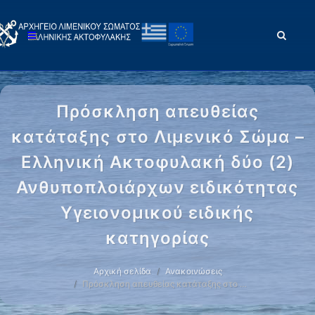
Πρόσκληση απευθείας
κατάταξης στο Λιμενικό Σώμα –
Ελληνική Ακτοφυλακή δύο (2)
Ανθυποπλοιάρχων ειδικότητας
Υγειονομικού ειδικής
κατηγορίας
Αρχική σελίδα
Ανακοινώσεις
Πρόσκληση απευθείας κατάταξης στο …