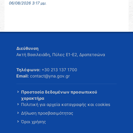
06/08/2026 3:17 μμ.
Διεύθυνση
Ακτή Βασιλειάδη, Πύλες Ε1-Ε2, Δραπετσώνα
Τηλέφωνο:
+30 213 137 1700
Email:
contact@yna.gov.gr
Προστασία δεδομένων προσωπικού
χαρακτήρα
Πολιτική για αρχεία καταγραφής και cookies
Δήλωση προσβασιμότητας
Όροι χρήσης