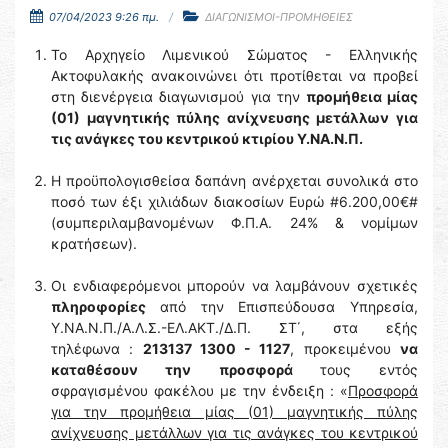
07/04/2023 9:26 πμ.
ΔΙΑΓΩΝΙΣΜΟΙ-ΠΡΟΜΗΘΕΙΕΣ
Το Αρχηγείο Λιμενικού Σώματος - Ελληνικής
Ακτοφυλακής ανακοινώνει ότι προτίθεται να προβεί
στη διενέργεια διαγωνισμού για την
προμήθεια μίας
(01) μαγνητικής πύλης ανίχνευσης μετάλλων για
τις ανάγκες του κεντρικού κτιρίου Υ.ΝΑ.Ν.Π.
Η προϋπολογισθείσα δαπάνη ανέρχεται συνολικά στο
ποσό των έξι χιλιάδων διακοσίων Ευρώ #6.200,00€#
(συμπεριλαμβανομένων Φ.Π.Α. 24% & νομίμων
κρατήσεων).
Οι ενδιαφερόμενοι μπορούν να λαμβάνουν σχετικές
πληροφορίες
από την Επισπεύδουσα Υπηρεσία,
Υ.ΝΑ.Ν.Π./Α.Λ.Σ.-ΕΛ.ΑΚΤ./Δ.Π. ΣΤ΄, στα εξής
τηλέφωνα :
213137 1300 - 1127
, προκειμένου
να
καταθέσουν την προσφορά
τους εντός
σφραγισμένου φακέλου με την ένδειξη : «
Προσφορά
για την προμήθεια μίας (01) μαγνητικής πύλης
ανίχνευσης μετάλλων για τις ανάγκες του κεντρικού