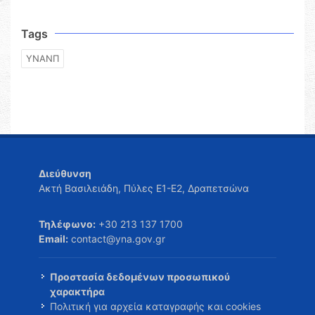
Tags
ΥΝΑΝΠ
Διεύθυνση
Ακτή Βασιλειάδη, Πύλες Ε1-Ε2, Δραπετσώνα
Τηλέφωνο:
+30 213 137 1700
Email:
contact@yna.gov.gr
Προστασία δεδομένων προσωπικού
χαρακτήρα
Πολιτική για αρχεία καταγραφής και cookies