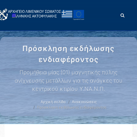
Πρόσκληση εκδήλωσης
ενδιαφέροντος
Προμήθεια μίας (01) μαγνητικής πύλης
ανίχνευσης μετάλλων για τις ανάγκες του
κεντρικού κτιρίου Υ.ΝΑ.Ν.Π.
Αρχική σελίδα
Ανακοινώσεις
Πρόσκληση εκδήλωσης ενδιαφέροντος