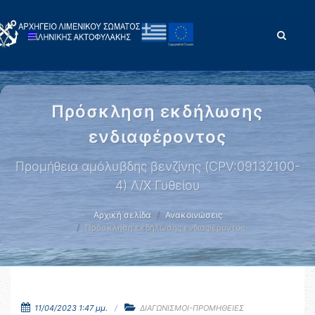
Πρόσκληση εκδήλωσης
ενδιαφέροντος
Προμήθεια αμόλυβδης βενζίνης (CPV:09132100-
4) Λ/Χ Γυθείου
Αρχική σελίδα
Ανακοινώσεις
Πρόσκληση εκδήλωσης ενδιαφέροντος
11/04/2023 1:47 μμ.
ΔΙΑΓΩΝΙΣΜΟΙ-ΠΡΟΜΗΘΕΙΕΣ