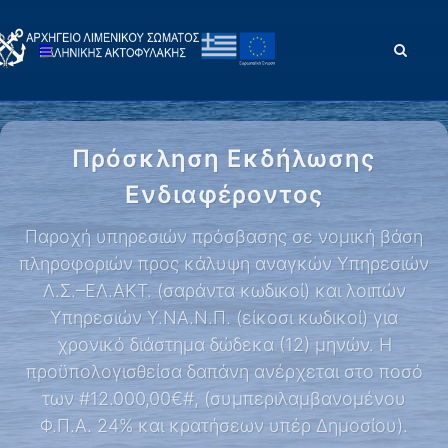
Πρόσκληση Εκδήλωσης
Ενδιαφέροντος
Παροχή υπηρεσιών πρόσβασης σε νομική βάση
πληροφοριών προς κάλυψη αναγκών Υπηρεσιών
Λ.Σ.–ΕΛ.ΑΚΤ. (σαράντα κωδικοί) και λοιπών
Υπηρεσιών Υ.ΝΑ.Ν.Π. (είκοσι κωδικοί) για
χρονικό διάστημα δώδεκα (12) μηνών. Η
προϋπολογισθείσα δαπάνη ανέρχεται στο ποσό
των #12.000,00€#, (συμπεριλαμβανομένου
Φ.Π.Α. 24% και κρατήσεων υπέρ Δημοσίου).