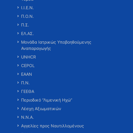
Ι.Ι.Ε.Ν.
Π.Ο.Ν.
Π.Σ.
ΕΛ.ΑΣ.
Μονάδα Ιατρικώς Υποβοηθούμενης
Αναπαραγωγής
UNHCR
CEPOL
ΕΑΑΝ
Π.Ν.
ΓΕΕΘΑ
Περιοδικό “Λιμενική Ηχώ”
Λέσχη Αξιωματικών
Ν.Ν.Α.
Αγγελίες προς Ναυτιλλομένους