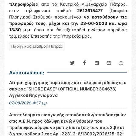
πληροφορίες
από το Κεντρικό Λιμεναρχείο Πάτρας,
στον τηλεφωνικό αριθμό
2613615477
(Γραφείο
Πλοηγικού Σταθμού) προκειμένου
να καταθέσουν τις
προσφορές τους, μέχρι και την 23-06-2023 και ώρα
13:30 μ.μ.
όπου και θα εξετασθεί ενώπιον αρμόδιας
τριμελούς Επιτροπής της Υπηρεσία μας.
Πλοηγικός Σταθμός Πάτρας
Ανακοινώσεις
Αίτηση χορήγησης παράτασης κατ΄ εξαίρεση αδείας στο
σκάφος ‘’SHORE EASE’’ (OFFICIAL NUMBER 304678)
Αγγλικού Νηογνώμονα
07/08/2026 4:57 μμ.
Αποτελέσματα εισαγωγής σπουδαστών/σπουδαστριών
στις Α.Ε.Ν. προς κάλυψη κενών θέσεων που
προέκυψαν σύμφωνα με τις διατάξεις των παρ. 3.β και
3.γ του άρθρου 2 της Αρ.: 2231.2-6/13092/2026/25-02-