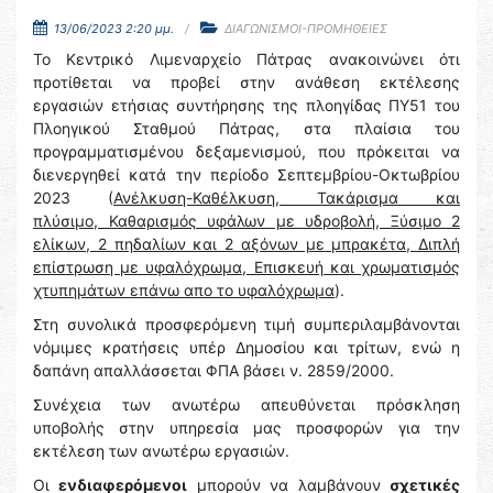
13/06/2023 2:20 μμ.
ΔΙΑΓΩΝΙΣΜΟΙ-ΠΡΟΜΗΘΕΙΕΣ
Το Κεντρικό Λιμεναρχείο Πάτρας ανακοινώνει ότι
προτίθεται να προβεί στην ανάθεση εκτέλεσης
εργασιών ετήσιας συντήρησης της πλοηγίδας ΠΥ51 του
Πλοηγικού Σταθμού Πάτρας, στα πλαίσια του
προγραμματισμένου δεξαμενισμού, που πρόκειται να
διενεργηθεί κατά την περίοδο Σεπτεμβρίου-Οκτωβρίου
2023 (
Ανέλκυση-Καθέλκυση, Τακάρισμα και
πλύσιμο, Καθαρισμός υφάλων με υδροβολή, Ξύσιμο 2
ελίκων, 2 πηδαλίων και 2 αξόνων με μπρακέτα, Διπλή
επίστρωση με υφαλόχρωμα, Επισκευή και χρωματισμός
χτυπημάτων επάνω απο το υφαλόχρωμα
).
Στη συνολικά προσφερόμενη τιμή συμπεριλαμβάνονται
νόμιμες κρατήσεις υπέρ Δημοσίου και τρίτων, ενώ η
δαπάνη απαλλάσσεται ΦΠΑ βάσει ν. 2859/2000.
Συνέχεια των ανωτέρω απευθύνεται πρόσκληση
υποβολής στην υπηρεσία μας προσφορών για την
εκτέλεση των ανωτέρω εργασιών.
Οι
ενδιαφερόμενοι
μπορούν να λαμβάνουν
σχετικές