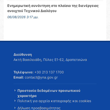
Ενημερωτική συνάντηση στο πλαίσιο της διενέργειας
ανοιχτού Τεχνικού Διαλόγου
06/08/2026 3:17 μμ.
Διεύθυνση
Ακτή Βασιλειάδη, Πύλες Ε1-Ε2, Δραπετσώνα
Τηλέφωνο:
+30 213 137 1700
Email:
contact@yna.gov.gr
Προστασία δεδομένων προσωπικού
χαρακτήρα
Πολιτική για αρχεία καταγραφής και cookies
Δήλωση προσβασιμότητας