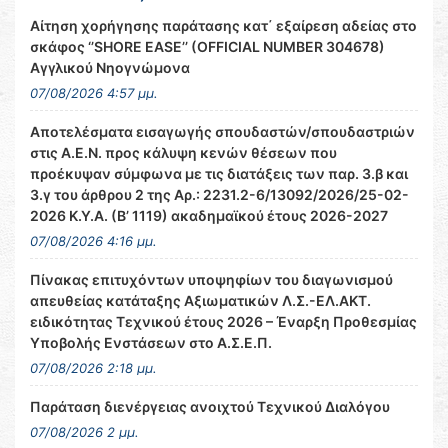
Αίτηση χορήγησης παράτασης κατ΄ εξαίρεση αδείας στο
σκάφος ‘’SHORE EASE’’ (OFFICIAL NUMBER 304678)
Αγγλικού Νηογνώμονα
07/08/2026 4:57 μμ.
Αποτελέσματα εισαγωγής σπουδαστών/σπουδαστριών
στις Α.Ε.Ν. προς κάλυψη κενών θέσεων που
προέκυψαν σύμφωνα με τις διατάξεις των παρ. 3.β και
3.γ του άρθρου 2 της Αρ.: 2231.2-6/13092/2026/25-02-
2026 Κ.Υ.Α. (Β’ 1119) ακαδημαϊκού έτους 2026-2027
07/08/2026 4:16 μμ.
Πίνακας επιτυχόντων υποψηφίων του διαγωνισμού
απευθείας κατάταξης Αξιωματικών Λ.Σ.-ΕΛ.ΑΚΤ.
ειδικότητας Τεχνικού έτους 2026 – Έναρξη Προθεσμίας
Υποβολής Ενστάσεων στο Α.Σ.Ε.Π.
07/08/2026 2:18 μμ.
Παράταση διενέργειας ανοιχτού Τεχνικού Διαλόγου
07/08/2026 2 μμ.