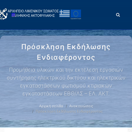
Πρόσκληση Εκδήλωσης
Ενδιαφέροντος
Προμήθεια υλικών και την εκτέλεση εργασιών
συντήρησης ηλεκτρικού δικτύου και ηλεκτρικών
εγκαταστάσεων φωτισμού κτιριακών
εγκαταστάσεων ΕΒΘ/ΛΣ – ΕΛ. ΑΚΤ.
Αρχική σελίδα
Ανακοινώσεις
Πρόσκληση Εκδήλωσης Ενδιαφέροντος