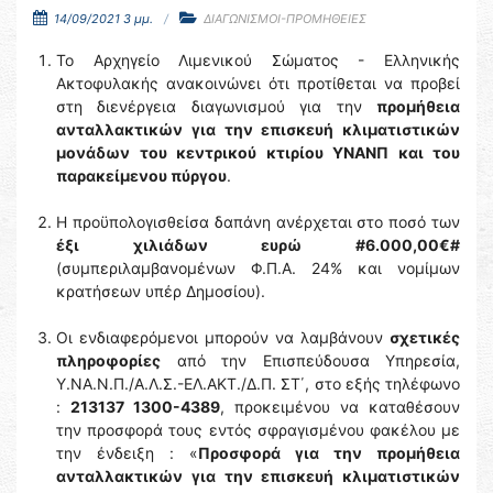
14/09/2021 3 μμ.
ΔΙΑΓΩΝΙΣΜΟΙ-ΠΡΟΜΗΘΕΙΕΣ
Το Αρχηγείο Λιμενικού Σώματος - Ελληνικής
Ακτοφυλακής ανακοινώνει ότι προτίθεται να προβεί
στη διενέργεια διαγωνισμού για την
προμήθεια
ανταλλακτικών για την επισκευή κλιματιστικών
μονάδων του κεντρικού κτιρίου ΥΝΑΝΠ και του
παρακείμενου πύργου
.
Η προϋπολογισθείσα δαπάνη ανέρχεται στο ποσό των
έξι χιλιάδων ευρώ #6.000,00€#
(συμπεριλαμβανομένων Φ.Π.Α. 24% και νομίμων
κρατήσεων υπέρ Δημοσίου).
Οι ενδιαφερόμενοι μπορούν να λαμβάνουν
σχετικές
πληροφορίες
από την Επισπεύδουσα Υπηρεσία,
Υ.ΝΑ.Ν.Π./Α.Λ.Σ.-ΕΛ.ΑΚΤ./Δ.Π. ΣΤ΄, στο εξής τηλέφωνο
:
213137 1300-4389
, προκειμένου να καταθέσουν
την προσφορά τους εντός σφραγισμένου φακέλου με
την ένδειξη : «
Προσφορά για την προμήθεια
ανταλλακτικών για την επισκευή κλιματιστικών