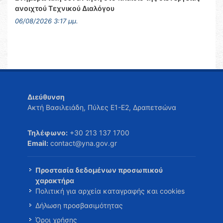
ανοιχτού Τεχνικού Διαλόγου
06/08/2026 3:17 μμ.
Διεύθυνση
Ακτή Βασιλειάδη, Πύλες Ε1-Ε2, Δραπετσώνα
Τηλέφωνο:
+30 213 137 1700
Email:
contact@yna.gov.gr
Προστασία δεδομένων προσωπικού
χαρακτήρα
Πολιτική για αρχεία καταγραφής και cookies
Δήλωση προσβασιμότητας
Όροι χρήσης