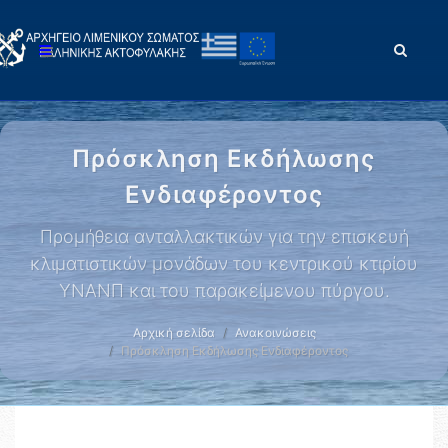
Πρόσκληση Εκδήλωσης
Ενδιαφέροντος
Προμήθεια ανταλλακτικών για την επισκευή
κλιματιστικών μονάδων του κεντρικού κτιρίου
ΥΝΑΝΠ και του παρακείμενου πύργου.
Αρχική σελίδα
Ανακοινώσεις
Πρόσκληση Εκδήλωσης Ενδιαφέροντος