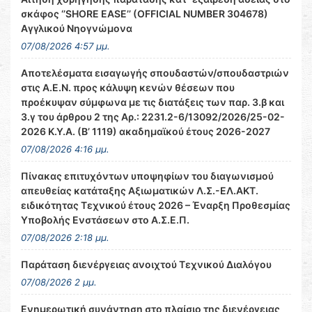
σκάφος ‘’SHORE EASE’’ (OFFICIAL NUMBER 304678)
Αγγλικού Νηογνώμονα
07/08/2026 4:57 μμ.
Αποτελέσματα εισαγωγής σπουδαστών/σπουδαστριών
στις Α.Ε.Ν. προς κάλυψη κενών θέσεων που
προέκυψαν σύμφωνα με τις διατάξεις των παρ. 3.β και
3.γ του άρθρου 2 της Αρ.: 2231.2-6/13092/2026/25-02-
2026 Κ.Υ.Α. (Β’ 1119) ακαδημαϊκού έτους 2026-2027
07/08/2026 4:16 μμ.
Πίνακας επιτυχόντων υποψηφίων του διαγωνισμού
απευθείας κατάταξης Αξιωματικών Λ.Σ.-ΕΛ.ΑΚΤ.
ειδικότητας Τεχνικού έτους 2026 – Έναρξη Προθεσμίας
Υποβολής Ενστάσεων στο Α.Σ.Ε.Π.
07/08/2026 2:18 μμ.
Παράταση διενέργειας ανοιχτού Τεχνικού Διαλόγου
07/08/2026 2 μμ.
Ενημερωτική συνάντηση στο πλαίσιο της διενέργειας