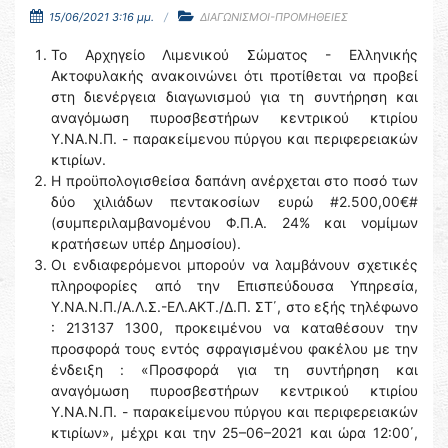
15/06/2021 3:16 μμ.
ΔΙΑΓΩΝΙΣΜΟΙ-ΠΡΟΜΗΘΕΙΕΣ
Το Αρχηγείο Λιμενικού Σώματος - Ελληνικής
Ακτοφυλακής ανακοινώνει ότι προτίθεται να προβεί
στη διενέργεια διαγωνισμού για τη συντήρηση και
αναγόμωση πυροσβεστήρων κεντρικού κτιρίου
Υ.ΝΑ.Ν.Π. - παρακείμενου πύργου και περιφερειακών
κτιρίων.
Η προϋπολογισθείσα δαπάνη ανέρχεται στο ποσό των
δύο χιλιάδων πεντακοσίων ευρώ #2.500,00€#
(συμπεριλαμβανομένου Φ.Π.Α. 24% και νομίμων
κρατήσεων υπέρ Δημοσίου).
Οι ενδιαφερόμενοι μπορούν να λαμβάνουν σχετικές
πληροφορίες από την Επισπεύδουσα Υπηρεσία,
Υ.ΝΑ.Ν.Π./Α.Λ.Σ.-ΕΛ.ΑΚΤ./Δ.Π. ΣΤ΄, στο εξής τηλέφωνο
: 213137 1300, προκειμένου να καταθέσουν την
προσφορά τους εντός σφραγισμένου φακέλου με την
ένδειξη : «Προσφορά για τη συντήρηση και
αναγόμωση πυροσβεστήρων κεντρικού κτιρίου
Υ.ΝΑ.Ν.Π. - παρακείμενου πύργου και περιφερειακών
κτιρίων», μέχρι και την 25–06–2021 και ώρα 12:00΄,