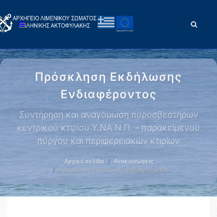
Πρόσκληση Εκδήλωσης
Ενδιαφέροντος
Συντήρηση και αναγόμωση πυροσβεστήρων
κεντρικού κτιρίου Υ.ΝΑ.Ν.Π. - παρακείμενου
πύργου και περιφερειακών κτιρίων
Αρχική σελίδα
Ανακοινώσεις
Πρόσκληση Εκδήλωσης Ενδιαφέροντος