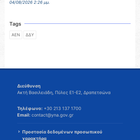
04/08/2026 2:26 μμ.
Tags
ΑΕΝ
ΔΔΥ
Διεύθυνση
Ακτή Βασιλειάδη, Πύλες Ε1-Ε2, Δραπετσώνα
Τηλέφωνο:
+30 213 137 1700
Email:
contact@yna.gov.gr
Προστασία δεδομένων προσωπικού
χαρακτήρα