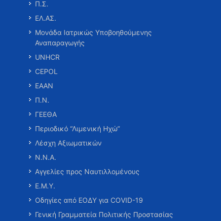
Π.Σ.
ΕΛ.ΑΣ.
Μονάδα Ιατρικώς Υποβοηθούμενης
Αναπαραγωγής
UNHCR
CEPOL
ΕΑΑΝ
Π.Ν.
ΓΕΕΘΑ
Περιοδικό “Λιμενική Ηχώ”
Λέσχη Αξιωματικών
Ν.Ν.Α.
Αγγελίες προς Ναυτιλλομένους
Ε.Μ.Υ.
Οδηγίες από ΕΟΔΥ για COVID-19
Γενική Γραμματεία Πολιτικής Προστασίας