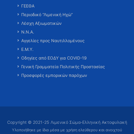
ΓΕΕΘΑ
Περιοδικό “Λιμενική Ηχώ”
Λέσχη Αξιωματικών
Ν.Ν.Α.
Αγγελίες προς Ναυτιλλομένους
Ε.Μ.Υ.
Οδηγίες από ΕΟΔΥ για COVID-19
Γενική Γραμματεία Πολιτικής Προστασίας
Προσφορές εμπορικών παρόχων
Copyright © 2021-25 Λιμενικό Σώμα-Ελληνική Ακτοφυλακή
Υλοποιήθηκε με ίδια μέσα με χρήση ελεύθερου και ανοιχτού