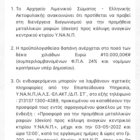
Το Αρχηγείο Λιμενικού Σώματος - Ελληνικής
Ακτοφυλακής ανακοινώνει ότι προτίθεται να προβεί
στη διενέργεια διαγωνισμού για την προμήθεια
μεταλλικών ραφιών (dexion) προς κάλυψη αναγκών
κεντρικού κτιρίου Υ.ΝΑ.Ν.Π.
Η προϋπολογισθείσα δαπάνη ανέρχεται στο ποσό των
δέκα χιλιάδων Ευρώ #10.000,00€#
(συμπεριλαμβανομένων Φ.Π.Α. 24% και νομίμων
κρατήσεων υπέρ Δημοσίου).
Οι ενδιαφερόμενοι μπορούν να λαμβάνουν σχετικές
πληροφορίες από την Επισπεύδουσα Υπηρεσία,
Υ.ΝΑ.Ν.Π./Α.Λ.Σ.-ΕΛ.ΑΚΤ./Δ.Π. ΣΤ΄, στο εξής τηλέφωνο
: 213137 1300-4389, προκειμένου να καταθέσουν την
προσφορά τους εντός σφραγισμένου φακέλου με την
ένδειξη : «Προσφορά για την προμήθεια μεταλλικών
ραφιών (dexion) προς κάλυψη αναγκών κεντρικού
κτιρίου Υ.ΝΑ.Ν.Π.», μέχρι και την 03–05–2022 και
ώρα 12:00΄, κατά τις εργάσιμες ημέρες & ώρες στο Γρ.
200 του Κεντρικού Κτιρίου Υ.ΝΑ.Ν.Π., όπου και θα