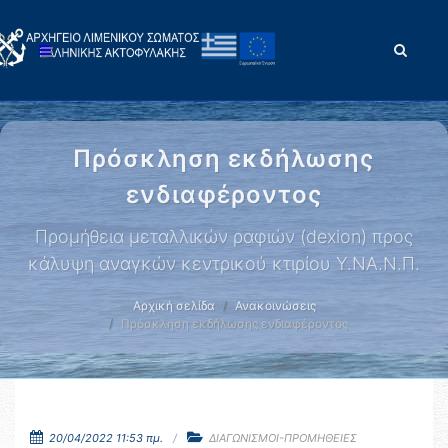
Πρόσκληση εκδήλωσης
ενδιαφέροντος
Προμήθεια μεταλλικών ραφιών (dexion) προς
κάλυψη αναγκών κεντρικού κτιρίου Υ.ΝΑ.Ν.Π.
Αρχική σελίδα
Ανακοινώσεις
Πρόσκληση εκδήλωσης ενδιαφέροντος
20/04/2022 11:53 πμ.
ΔΙΑΓΩΝΙΣΜΟΙ-ΠΡΟΜΗΘΕΙΕΣ