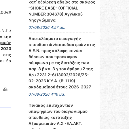
κατ΄ εξαίρεση αδείας στο σκάφος
‘’SHORE EASE’’ (OFFICIAL
,00€#
NUMBER 304678) Αγγλικού
Νηογνώμονα
07/08/2026 4:57 μμ.
Ν.Π./
ν την
Αποτελέσματα εισαγωγής
φοράς
σπουδαστών/σπουδαστριών στις
-2023
Α.Ε.Ν. προς κάλυψη κενών
 στις
θέσεων που προέκυψαν
αι θα
σύμφωνα με τις διατάξεις των
παρ. 3.β και 3.γ του άρθρου 2 της
Αρ.: 2231.2-6/13092/2026/25-
02-2026 Κ.Υ.Α. (Β’ 1119)
ακαδημαϊκού έτους 2026-2027
07/08/2026 4:16 μμ.
Πίνακας επιτυχόντων
υποψηφίων του διαγωνισμού
απευθείας κατάταξης
Αξιωματικών Λ.Σ.-ΕΛ.ΑΚΤ.