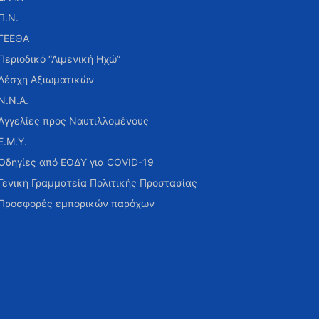
Π.Ν.
ΓΕΕΘΑ
Περιοδικό “Λιμενική Ηχώ”
Λέσχη Αξιωματικών
Ν.Ν.Α.
Αγγελίες προς Ναυτιλλομένους
Ε.Μ.Υ.
Οδηγίες από ΕΟΔΥ για COVID-19
Γενική Γραμματεία Πολιτικής Προστασίας
Προσφορές εμπορικών παρόχων