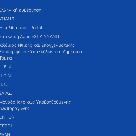
Ελληνική κυβέρνηση
ΥΝΑΝΠ
Η σελίδα μου - Portal
Επιτελική Δομή ΕΣΠΑ ΥΝΑΝΠ
Κώδικας Ηθικής και Επαγγελματικής
Συμπεριφοράς Υπαλλήλων του Δημοσίου
Τομέα
Ι.Ι.Ε.Ν.
Π.Ο.Ν.
Π.Σ.
ΕΛ.ΑΣ.
Μονάδα Ιατρικώς Υποβοηθούμενης
Αναπαραγωγής
UNHCR
CEPOL
ΕΑΑΝ