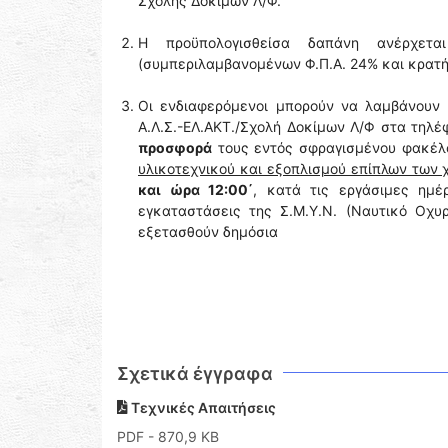
Σχολής Δοκίμων Λ/Φ.
Η προϋπολογισθείσα δαπάνη ανέρχετ
(συμπεριλαμβανομένων Φ.Π.Α. 24% και κρατή
Οι ενδιαφερόμενοι μπορούν να λαμβάνουν
Α.Λ.Σ.-ΕΛ.ΑΚΤ./Σχολή Δοκίμων Λ/Φ στα τηλ
προσφορά
τους εντός σφραγισμένου φακέλο
υλικοτεχνικού και εξοπλισμού επίπλων των 
και ώρα 12:00΄
, κατά τις εργάσιμες ημ
εγκαταστάσεις της Σ.Μ.Υ.Ν. (Ναυτικό Οχ
εξετασθούν δημόσια
Σχετικά έγγραφα
Τεχνικές Απαιτήσεις
PDF
- 870,9 KB