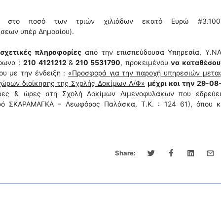
αι στο ποσό των τριών χιλιάδων εκατό Ευρώ #3.100
σεων υπέρ Δημοσίου).
σχετικές πληροφορίες
από την επισπεύδουσα Υπηρεσία, Υ.ΝΑ.
έφωνα :
210 4121212
&
210 5531790
, προκειμένου
να καταθέσου
υ με την ένδειξη :
«Προσφορά για την παροχή υπηρεσιών μετα
χώρων διοίκησης της Σχολής Δοκίμων Λ/Φ»
μέχρι και την 29-08
έρες & ώρες στη Σχολή Δοκίμων Λιμενοφυλάκων που εδρεύει
υρό ΣΚΑΡΑΜΑΓΚΑ – Λεωφόρος Παλάσκα, Τ.Κ. : 124 61), όπου κ
Share: