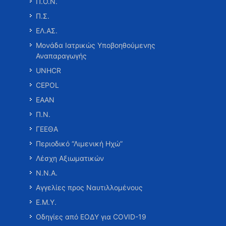
Π.Ο.Ν.
Π.Σ.
ΕΛ.ΑΣ.
Μονάδα Ιατρικώς Υποβοηθούμενης
Αναπαραγωγής
UNHCR
CEPOL
ΕΑΑΝ
Π.Ν.
ΓΕΕΘΑ
Περιοδικό “Λιμενική Ηχώ”
Λέσχη Αξιωματικών
Ν.Ν.Α.
Αγγελίες προς Ναυτιλλομένους
Ε.Μ.Υ.
Οδηγίες από ΕΟΔΥ για COVID-19