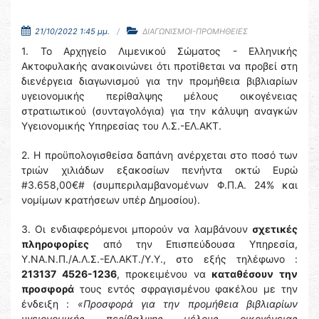
21/10/2022 1:45 μμ.
ΔΙΑΓΩΝΙΣΜΟΙ-ΠΡΟΜΗΘΕΙΕΣ
1. Το Αρχηγείο Λιμενικού Σώματος - Ελληνικής
Ακτοφυλακής ανακοινώνει ότι προτίθεται να προβεί στη
διενέργεια διαγωνισμού για την προμήθεια βιβλιαρίων
υγειονομικής περίθαλψης μέλους οικογένειας
στρατιωτικού (συνταγολόγια) για την κάλυψη αναγκών
Υγειονομικής Υπηρεσίας του Λ.Σ.-ΕΛ.ΑΚΤ.
2. Η προϋπολογισθείσα δαπάνη ανέρχεται στο ποσό των
τριών χιλιάδων εξακοσίων πενήντα οκτώ Ευρώ
#3.658,00€# (συμπεριλαμβανομένων Φ.Π.Α. 24% και
νομίμων κρατήσεων υπέρ Δημοσίου).
3. Οι ενδιαφερόμενοι μπορούν να λαμβάνουν
σχετικές
πληροφορίες
από την Επισπεύδουσα Υπηρεσία,
Υ.ΝΑ.Ν.Π./Α.Λ.Σ.-ΕΛ.ΑΚΤ./Υ.Υ., στο εξής τηλέφωνο :
213137 4526-1236
, προκειμένου να
καταθέσουν την
προσφορά
τους εντός σφραγισμένου φακέλου με την
ένδειξη :
«Προσφορά για την προμήθεια βιβλιαρίων
υγειονομικής περίθαλψης μέλους οικογένειας