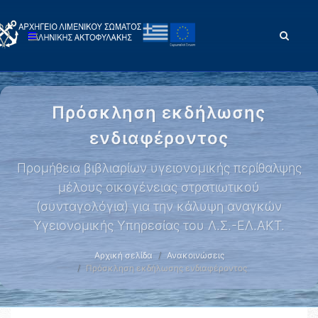
Πρόσκληση εκδήλωσης
ενδιαφέροντος
Προμήθεια βιβλιαρίων υγειονομικής περίθαλψης
μέλους οικογένειας στρατιωτικού
(συνταγολόγια) για την κάλυψη αναγκών
Υγειονομικής Υπηρεσίας του Λ.Σ.-ΕΛ.ΑΚΤ.
Αρχική σελίδα
Ανακοινώσεις
Πρόσκληση εκδήλωσης ενδιαφέροντος