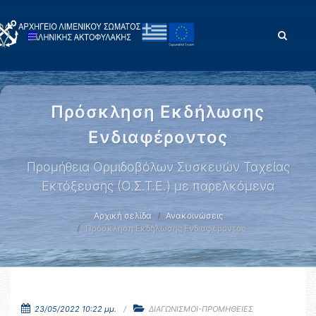
Πρόσκληση Εκδήλωσης
Ενδιαφέροντος
Προμήθεια Ορμιδοβόλων Συσκευών Ταχείας
Εκτόξευσης (Ο.Σ.Τ.Ε.) με παρελκόμενα
Αρχική σελίδα
Ανακοινώσεις
Πρόσκληση Εκδήλωσης Ενδιαφέροντος
23/05/2022 10:22 μμ.
ΔΙΑΓΩΝΙΣΜΟΙ-ΠΡΟΜΗΘΕΙΕΣ