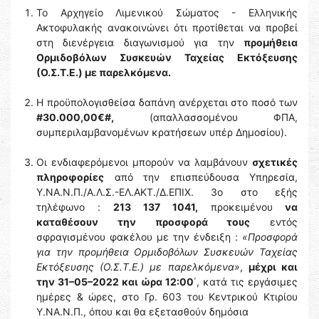
Το Αρχηγείο Λιμενικού Σώματος - Ελληνικής
Ακτοφυλακής ανακοινώνει ότι προτίθεται να προβεί
στη διενέργεια διαγωνισμού για την
προμήθεια
Ορμιδοβόλων Συσκευών Ταχείας Εκτόξευσης
(Ο.Σ.Τ.Ε.) με παρελκόμενα.
Η προϋπολογισθείσα δαπάνη ανέρχεται στο ποσό των
#30.000,00€#,
(απαλλασσομένου ΦΠΑ,
συμπεριλαμβανομένων κρατήσεων υπέρ Δημοσίου).
Οι ενδιαφερόμενοι μπορούν να λαμβάνουν
σχετικές
πληροφορίες
από την επισπεύδουσα Υπηρεσία,
Υ.ΝΑ.Ν.Π./Α.Λ.Σ.-ΕΛ.ΑΚΤ./Δ.ΕΠΙΧ. 3ο στο εξής
τηλέφωνο :
213 137 1041,
προκειμένου
να
καταθέσουν την προσφορά τους
εντός
σφραγισμένου φακέλου με την ένδειξη :
«Προσφορά
για την προμήθεια Ορμιδοβόλων Συσκευών Ταχείας
Εκτόξευσης (Ο.Σ.Τ.Ε.) με παρελκόμενα»
,
μέχρι και
την 31–05–2022 και ώρα 12:00
΄, κατά τις εργάσιμες
ημέρες & ώρες, στο Γρ. 603 του Κεντρικού Κτιρίου
Υ.ΝΑ.Ν.Π., όπου και θα εξετασθούν δημόσια