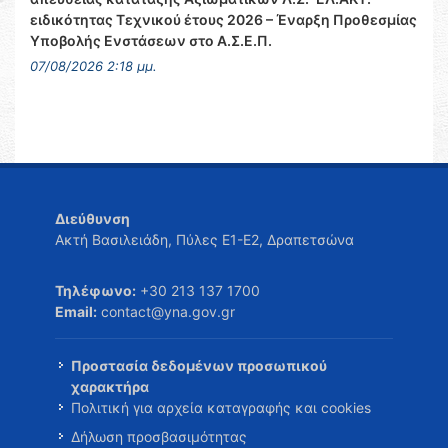
ειδικότητας Τεχνικού έτους 2026 – Έναρξη Προθεσμίας
Υποβολής Ενστάσεων στο Α.Σ.Ε.Π.
07/08/2026 2:18 μμ.
Διεύθυνση
Ακτή Βασιλειάδη, Πύλες Ε1-Ε2, Δραπετσώνα
Τηλέφωνο:
+30 213 137 1700
Email:
contact@yna.gov.gr
Προστασία δεδομένων προσωπικού
χαρακτήρα
Πολιτική για αρχεία καταγραφής και cookies
Δήλωση προσβασιμότητας