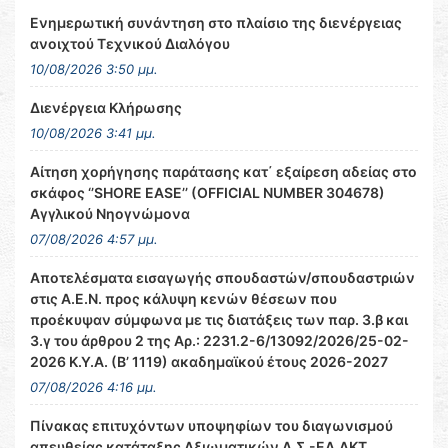
Ενημερωτική συνάντηση στο πλαίσιο της διενέργειας
ανοιχτού Τεχνικού Διαλόγου
10/08/2026 3:50 μμ.
Διενέργεια Κλήρωσης
10/08/2026 3:41 μμ.
Αίτηση χορήγησης παράτασης κατ΄ εξαίρεση αδείας στο
σκάφος ‘’SHORE EASE’’ (OFFICIAL NUMBER 304678)
Αγγλικού Νηογνώμονα
07/08/2026 4:57 μμ.
Αποτελέσματα εισαγωγής σπουδαστών/σπουδαστριών
στις Α.Ε.Ν. προς κάλυψη κενών θέσεων που
προέκυψαν σύμφωνα με τις διατάξεις των παρ. 3.β και
3.γ του άρθρου 2 της Αρ.: 2231.2-6/13092/2026/25-02-
2026 Κ.Υ.Α. (Β’ 1119) ακαδημαϊκού έτους 2026-2027
07/08/2026 4:16 μμ.
Πίνακας επιτυχόντων υποψηφίων του διαγωνισμού
απευθείας κατάταξης Αξιωματικών Λ.Σ.-ΕΛ.ΑΚΤ.