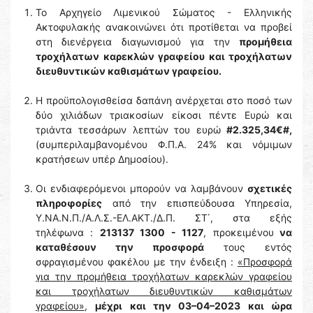
Το Αρχηγείο Λιμενικού Σώματος - Ελληνικής
Ακτοφυλακής ανακοινώνει ότι προτίθεται να προβεί
στη διενέργεια διαγωνισμού για την
προμήθεια
τροχήλατων καρεκλών γραφείου και τροχήλατων
διευθυντικών καθισμάτων γραφείου.
Η προϋπολογισθείσα δαπάνη ανέρχεται στο ποσό των
δύο χιλιάδων τριακοσίων είκοσι πέντε Ευρώ και
τριάντα τεσσάρων λεπτών του ευρώ
#2.325,34€#,
(συμπεριλαμβανομένου Φ.Π.Α. 24% και νόμιμων
κρατήσεων υπέρ Δημοσίου).
Οι ενδιαφερόμενοι μπορούν να λαμβάνουν
σχετικές
πληροφορίες
από την επισπεύδουσα Υπηρεσία,
Υ.ΝΑ.Ν.Π./Α.Λ.Σ.-ΕΛ.ΑΚΤ./Δ.Π. ΣΤ΄, στα εξής
τηλέφωνα :
213137 1300 - 1127
, προκειμένου
να
καταθέσουν την προσφορά
τους εντός
σφραγισμένου φακέλου με την ένδειξη :
«Προσφορά
για την προμήθεια τροχήλατων καρεκλών γραφείου
και τροχήλατων διευθυντικών καθισμάτων
γραφείου»
,
μέχρι και την 03–04–2023 και ώρα