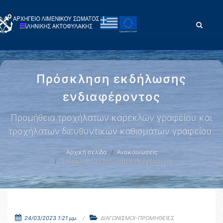
Πρόσκληση εκδήλωσης
ενδιαφέροντος
Προμήθεια τροχήλατων καρεκλών γραφείου και
τροχήλατων διευθυντικών καθισμάτων γραφείου.
Αρχική σελίδα
Ανακοινώσεις
Πρόσκληση εκδήλωσης ενδιαφέροντος
24/03/2023 1:21 μμ.
ΔΙΑΓΩΝΙΣΜΟΙ-ΠΡΟΜΗΘΕΙΕΣ