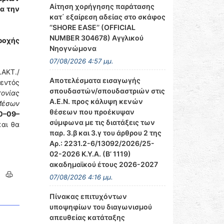
Αίτηση χορήγησης παράτασης
α την
κατ΄ εξαίρεση αδείας στο σκάφος
‘’SHORE EASE’’ (OFFICIAL
NUMBER 304678) Αγγλικού
ροχής
Νηογνώμονα
07/08/2026 4:57 μμ.
.ΑΚΤ./
Αποτελέσματα εισαγωγής
εντός
σπουδαστών/σπουδαστριών στις
ονίας
Α.Ε.Ν. προς κάλυψη κενών
 Μέσων
θέσεων που προέκυψαν
30–09–
σύμφωνα με τις διατάξεις των
και θα
παρ. 3.β και 3.γ του άρθρου 2 της
Αρ.: 2231.2-6/13092/2026/25-
02-2026 Κ.Υ.Α. (Β’ 1119)
ακαδημαϊκού έτους 2026-2027
07/08/2026 4:16 μμ.
Πίνακας επιτυχόντων
υποψηφίων του διαγωνισμού
απευθείας κατάταξης