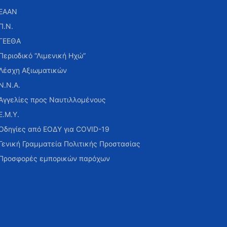
ΕΑΑΝ
Π.Ν.
ΓΕΕΘΑ
Περιοδικό “Λιμενική Ηχώ”
Λέσχη Αξιωματικών
Ν.Ν.Α.
Αγγελίες προς Ναυτιλλομένους
Ε.Μ.Υ.
Οδηγίες από ΕΟΔΥ για COVID-19
Γενική Γραμματεία Πολιτικής Προστασίας
Προσφορές εμπορικών παρόχων