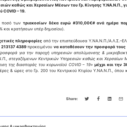
ιών καθώς και Χερσαίων Μέσων του Γρ. Κίνησης Υ.ΝΑ.Ν.Π., γι
 COVID – 19.
ο ποσό των
τριακοσίων δέκα ευρώ #310,00€# ανά ημέρα πα
% και κρατήσεων υπέρ δημοσίου).
χετικές πληροφορίες
από την επισπεύδουσα Υ.ΝΑ.Ν.Π./Α.Λ.Σ.–ΕΛ
 213137 4389
προκειμένου
να καταθέσουν την προσφορά τους
ροσφορά για την παροχή υπηρεσιών απολύμανσης & μικροβιοκτ
.Ν.Π., στεγαζόμενων Κεντρικών Υπηρεσιών καθώς και Χερσαίων
ώπιση της διασποράς του κορωνοϊού COVID – 19»
μέχρι και την 
μέρες & ώρες στο Γρ. 200 του Κεντρικού Κτιρίου Υ.ΝΑ.Ν.Π., όπου 
Share:
σης & μικροβιοκτονίας