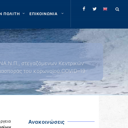
Ν ΠΟΛΙΤΗ
ΕΠΙΚΟΙΝΩΝΙΑ
.ΝΑ.Ν.Π., στεγαζόμενων Κεντρικών
 διασποράς του κορωνοϊού COVID–19
έργεια
Ανακοινώσεις
ιρίων