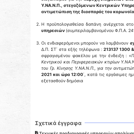
Υ.ΝΑ.Ν.Π., στεγαζόμενων Κεντρικών Υπηρεσ
αντιμετώπιση της διασποράς του κορωνοϊού
Η προϋπολογισθείσα δαπάνη ανέρχεται στ
υπηρεσιών
(συμπεριλαμβανομένου Φ.Π.Α. 24
Οι ενδιαφερόμενοι μπορούν να λαμβάνουν
σ
Δ.Π. ΣΤ΄ στα εξής τηλέφωνα :
213137 1300 &
σφραγισμένου φακέλου με την ένδειξη : «
Π
Κεντρικού και Περιφερειακών κτιρίων Υ.ΝΑ
του Γρ. Κίνησης Υ.ΝΑ.Ν.Π., για την αντιμετ
2021 και ώρα 12:00
΄, κατά τις εργάσιμες η
εξετασθούν δημόσια
Σχετικά έγγραφα
Τεχνικές προδιαγραφές υπηρεσιών απολύμαν