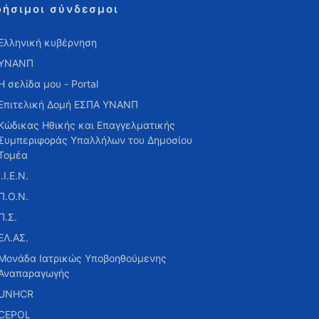
ρήσιμοι σύνδεσμοι
Ελληνική κυβέρνηση
ΥΝΑΝΠ
Η σελίδα μου - Portal
Επιτελική Δομή ΕΣΠΑ ΥΝΑΝΠ
Κώδικας Ηθικής και Επαγγελματικής
Συμπεριφοράς Υπαλλήλων του Δημοσίου
Τομέα
Ι.Ι.Ε.Ν.
Π.Ο.Ν.
Π.Σ.
ΕΛ.ΑΣ.
Μονάδα Ιατρικώς Υποβοηθούμενης
Αναπαραγωγής
UNHCR
CEPOL