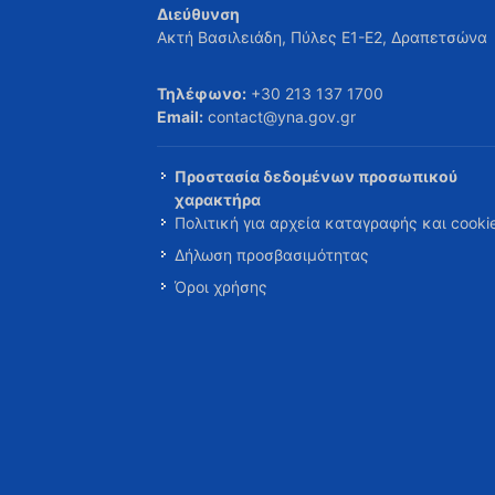
Διεύθυνση
Ακτή Βασιλειάδη, Πύλες Ε1-Ε2, Δραπετσώνα
Τηλέφωνο:
+30 213 137 1700
Email:
contact@yna.gov.gr
Προστασία δεδομένων προσωπικού
χαρακτήρα
Πολιτική για αρχεία καταγραφής και cooki
Δήλωση προσβασιμότητας
Όροι χρήσης