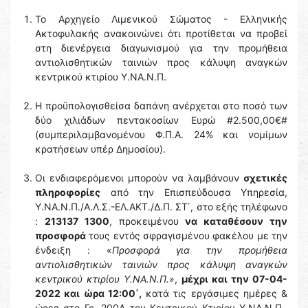
Το Αρχηγείο Λιμενικού Σώματος - Ελληνικής
Ακτοφυλακής ανακοινώνει ότι προτίθεται να προβεί
στη διενέργεια διαγωνισμού για την προμήθεια
αντιολισθητικών ταινιών προς κάλυψη αναγκών
κεντρικού κτιρίου Υ.ΝΑ.Ν.Π.
Η προϋπολογισθείσα δαπάνη ανέρχεται στο ποσό των
δύο χιλιάδων πεντακοσίων Ευρώ #2.500,00€#
(συμπεριλαμβανομένου Φ.Π.Α. 24% και νομίμων
κρατήσεων υπέρ Δημοσίου).
Οι ενδιαφερόμενοι μπορούν να λαμβάνουν
σχετικές
πληροφορίες
από την Επισπεύδουσα Υπηρεσία,
Υ.ΝΑ.Ν.Π./Α.Λ.Σ.-ΕΛ.ΑΚΤ./Δ.Π. ΣΤ΄, στο εξής τηλέφωνο
:
213137 1300
, προκειμένου
να καταθέσουν την
προσφορά
τους εντός σφραγισμένου φακέλου με την
ένδειξη : «
Προσφορά για την προμήθεια
αντιολισθητικών ταινιών προς κάλυψη αναγκών
κεντρικού κτιρίου Υ.ΝΑ.Ν.Π.»
,
μέχρι και την 07-04-
2022 και ώρα 12:00΄,
κατά τις εργάσιμες ημέρες &
ώρες στο Γρ. 200Α του Κεντρικού Κτιρίου Υ.ΝΑ.Ν.Π.,