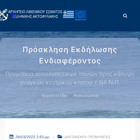
Πρόσκληση Εκδήλωσης
Ενδιαφέροντος
Προμήθεια αντιολισθητικών ταινιών προς κάλυψη
αναγκών κεντρικού κτιρίου Υ.ΝΑ.Ν.Π.
Αρχική σελίδα
Ανακοινώσεις
Πρόσκληση Εκδήλωσης Ενδιαφέροντος
29/03/2022 2:50 μμ.
ΔΙΑΓΩΝΙΣΜΟΙ-ΠΡΟΜΗΘΕΙΕΣ