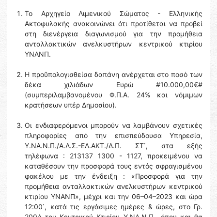
Το Αρχηγείο Λιμενικού Σώματος - Ελληνικής
Ακτοφυλακής ανακοινώνει ότι προτίθεται να προβεί
στη διενέργεια διαγωνισμού για την προμήθεια
ανταλλακτικών ανελκυστήρων κεντρικού κτιρίου
ΥΝΑΝΠ.
Η προϋπολογισθείσα δαπάνη ανέρχεται στο ποσό των
δέκα χιλιάδων Ευρώ #10.000,00€#
(συμπεριλαμβανομένου Φ.Π.Α. 24% και νόμιμων
κρατήσεων υπέρ Δημοσίου).
Οι ενδιαφερόμενοι μπορούν να λαμβάνουν σχετικές
πληροφορίες από την επισπεύδουσα Υπηρεσία,
Υ.ΝΑ.Ν.Π./Α.Λ.Σ.-ΕΛ.ΑΚΤ./Δ.Π. ΣΤ΄, στα εξής
τηλέφωνα : 213137 1300 - 1127, προκειμένου να
καταθέσουν την προσφορά τους εντός σφραγισμένου
φακέλου με την ένδειξη : «Προσφορά για την
προμήθεια ανταλλακτικών ανελκυστήρων κεντρικού
κτιρίου ΥΝΑΝΠ», μέχρι και την 06–04–2023 και ώρα
12:00΄, κατά τις εργάσιμες ημέρες & ώρες, στο Γρ.
200Α του Κεντρικού Κτιρίου Υ.ΝΑ.Ν.Π., όπου και θα