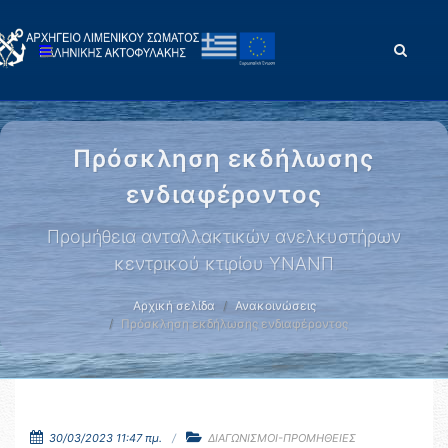
Πρόσκληση εκδήλωσης
ενδιαφέροντος
Προμήθεια ανταλλακτικών ανελκυστήρων
κεντρικού κτιρίου ΥΝΑΝΠ
Αρχική σελίδα
Ανακοινώσεις
Πρόσκληση εκδήλωσης ενδιαφέροντος
30/03/2023 11:47 πμ.
ΔΙΑΓΩΝΙΣΜΟΙ-ΠΡΟΜΗΘΕΙΕΣ