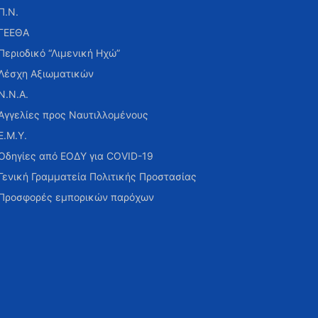
Π.Ν.
ΓΕΕΘΑ
Περιοδικό “Λιμενική Ηχώ”
Λέσχη Αξιωματικών
Ν.Ν.Α.
Αγγελίες προς Ναυτιλλομένους
Ε.Μ.Υ.
Οδηγίες από ΕΟΔΥ για COVID-19
Γενική Γραμματεία Πολιτικής Προστασίας
Προσφορές εμπορικών παρόχων