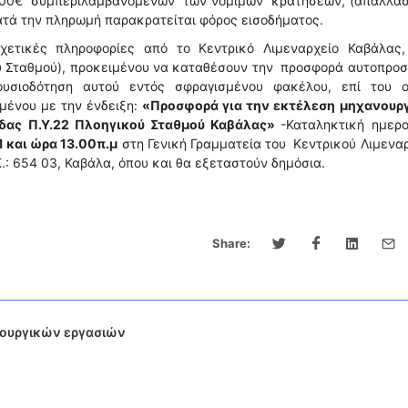
0,00€ συμπεριλαμβανομένων των νομίμων κρατήσεων, (απαλλάσ
κατά την πληρωμή παρακρατείται φόρος εισοδήματος.
χετικές πληροφορίες από το Κεντρικό Λιμεναρχείο Καβάλας,
ού Σταθμού), προκειμένου να καταθέσουν την προσφορά αυτοπρ
σιοδότηση αυτού εντός σφραγισμένου φακέλου, επί του ο
μένου με την ένδειξη:
«Προσφορά για την εκτέλεση μηχανουρ
ίδας Π.Υ.22 Πλοηγικού Σταθμού Καβάλας»
-Καταληκτική ημερο
1 και ώρα 13.00π.μ
στη Γενική Γραμματεία του Κεντρικού Λιμενα
.: 654 03, Καβάλα, όπου και θα εξεταστούν δημόσια.
Share:
νουργικών εργασιών