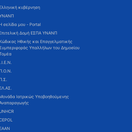
Ελληνική κυβέρνηση
ΥΝΑΝΠ
Η σελίδα μου - Portal
Επιτελική Δομή ΕΣΠΑ ΥΝΑΝΠ
Κώδικας Ηθικής και Επαγγελματικής
Συμπεριφοράς Υπαλλήλων του Δημοσίου
Τομέα
Ι.Ι.Ε.Ν.
Π.Ο.Ν.
Π.Σ.
ΕΛ.ΑΣ.
Μονάδα Ιατρικώς Υποβοηθούμενης
Αναπαραγωγής
UNHCR
CEPOL
ΕΑΑΝ