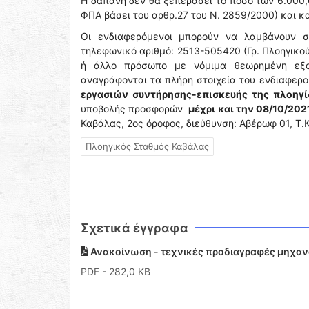
Η δαπάνη δεν θα ξεπεράσει το ποσό των 6.00
ΦΠΑ βάσει του αρθρ.27 του Ν. 2859/2000) και 
Οι ενδιαφερόμενοι μπορούν να λαμβάνουν σ
τηλεφωνικό αριθμό: 2513-505420 (Γρ. Πλοηγικ
ή άλλο πρόσωπο με νόμιμα θεωρημένη εξου
αναγράφονται τα πλήρη στοιχεία του ενδιαφερο
εργασιών συντήρησης-επισκευής της πλοηγ
υποβολής προσφορών
μέχρι και την 08/10/202
Καβάλας, 2ος όροφος, διεύθυνση: Αβέρωφ 01, Τ.Κ
Πλοηγικός Σταθμός Καβάλας
Σχετικά έγγραφα
Ανακοίνωση - τεχνικές προδιαγραφές μηχα
PDF
- 282,0 KB