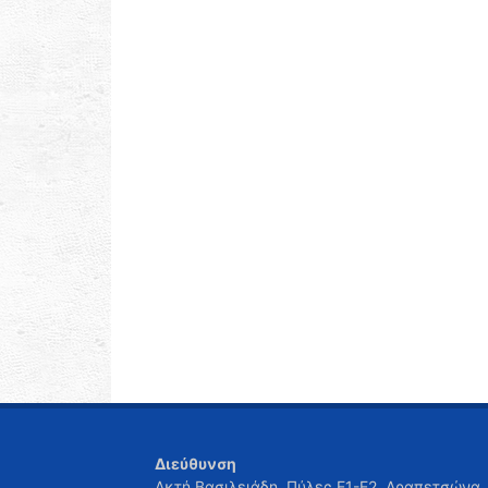
Διεύθυνση
Ακτή Βασιλειάδη, Πύλες Ε1-Ε2, Δραπετσώνα