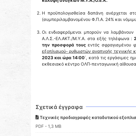
κάλυψη αναγκών Μ.Υ.Α./Ο.Ε.Κ.
Η προϋπολογισθείσα δαπάνη ανέρχεται στ
(συμπεριλαμβανομένου Φ.Π.Α. 24% και νόμιμ
Οι ενδιαφερόμενοι μπορούν να λαμβάνουν
Α.Λ.Σ.-ΕΛ.ΑΚΤ./Μ.Υ.Α. στα εξής τηλέφωνα :
την προσφορά τους
εντός σφραγισμένου φ
εξοπλισμού- ρυθμιστών αναπνοής τεχνικής κ
2023 και ώρα 14:00
΄, κατά τις εργάσιμες η
εκθεσιακό κέντρο ΟΛΠ-πενταγωνική αίθουσα,
Σχετικά έγγραφα
Τεχνικές προδιαγραφές καταδυτικού εξοπλι
PDF
- 1,3 MB