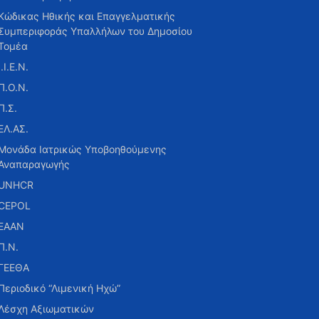
Κώδικας Ηθικής και Επαγγελματικής
Συμπεριφοράς Υπαλλήλων του Δημοσίου
Τομέα
Ι.Ι.Ε.Ν.
Π.Ο.Ν.
Π.Σ.
ΕΛ.ΑΣ.
Μονάδα Ιατρικώς Υποβοηθούμενης
Αναπαραγωγής
UNHCR
CEPOL
ΕΑΑΝ
Π.Ν.
ΓΕΕΘΑ
Περιοδικό “Λιμενική Ηχώ”
Λέσχη Αξιωματικών