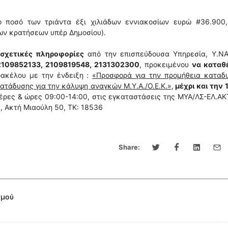
ο ποσό των τριάντα έξι χιλιάδων εννιακοσίων ευρώ #36.900,
ων κρατήσεων υπέρ Δημοσίου).
σχετικές πληροφορίες
από την επισπεύδουσα Υπηρεσία, Υ.ΝΑ.
2109852133, 2109819548, 2131302300
, προκειμένου
να καταθ
ακέλου με την ένδειξη :
«Προσφορά για την προμήθεια καταδυ
ατάδυσης για την κάλυψη αναγκών Μ.Υ.Α./Ο.Ε.Κ.»
,
μέχρι και την 
μέρες & ώρες 09:00-14:00, στις εγκαταστάσεις της ΜΥΑ/ΛΣ-ΕΛ.ΑΚ
 Ακτή Μιαούλη 50, ΤΚ: 18536
Share:
σμού