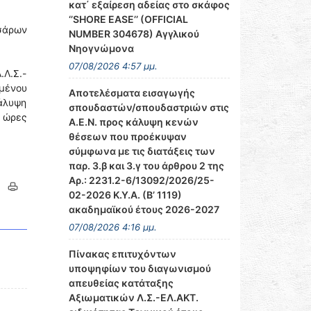
κατ΄ εξαίρεση αδείας στο σκάφος
‘’SHORE EASE’’ (OFFICIAL
σσάρων
NUMBER 304678) Αγγλικού
Νηογνώμονα
07/08/2026 4:57 μμ.
.Λ.Σ.-
μένου
Αποτελέσματα εισαγωγής
άλυψη
σπουδαστών/σπουδαστριών στις
& ώρες
Α.Ε.Ν. προς κάλυψη κενών
θέσεων που προέκυψαν
σύμφωνα με τις διατάξεις των
παρ. 3.β και 3.γ του άρθρου 2 της
Αρ.: 2231.2-6/13092/2026/25-
02-2026 Κ.Υ.Α. (Β’ 1119)
ακαδημαϊκού έτους 2026-2027
07/08/2026 4:16 μμ.
Πίνακας επιτυχόντων
υποψηφίων του διαγωνισμού
απευθείας κατάταξης
Αξιωματικών Λ.Σ.-ΕΛ.ΑΚΤ.