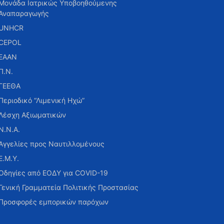
Μονάδα Ιατρικώς Υποβοηθούμενης
Αναπαραγωγής
UNHCR
CEPOL
ΕΑΑΝ
Π.Ν.
ΓΕΕΘΑ
Περιοδικό “Λιμενική Ηχώ”
Λέσχη Αξιωματικών
Ν.Ν.Α.
Αγγελίες προς Ναυτιλλομένους
Ε.Μ.Υ.
Οδηγίες από ΕΟΔΥ για COVID-19
Γενική Γραμματεία Πολιτικής Προστασίας
Προσφορές εμπορικών παρόχων