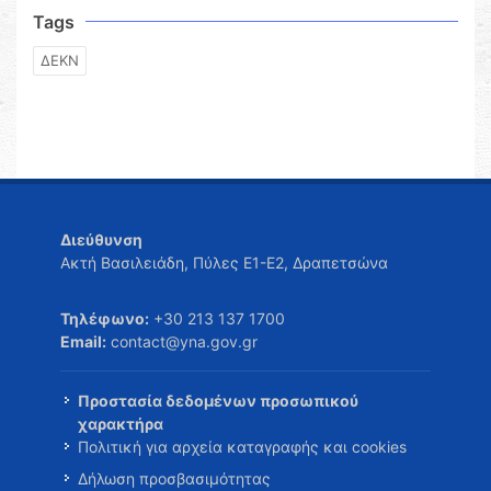
Tags
ΔΕΚΝ
Διεύθυνση
Ακτή Βασιλειάδη, Πύλες Ε1-Ε2, Δραπετσώνα
Τηλέφωνο:
+30 213 137 1700
Email:
contact@yna.gov.gr
Προστασία δεδομένων προσωπικού
χαρακτήρα
Πολιτική για αρχεία καταγραφής και cookies
Δήλωση προσβασιμότητας