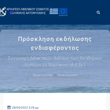
Πρόσκληση εκδήλωσης
ενδιαφέροντος
Συγγραφή διδακτικών βιβλίων των Ακαδημιών
Εμπορικού Ναυτικού (Α.Ε.Ν.)
Αρχική σελίδα
Ανακοινώσεις
Πρόσκληση εκδήλωσης ενδιαφέροντος
28/04/2023 3:26 μμ.