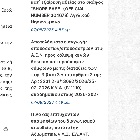
κατ΄ εξαίρεση αδείας στο σκάφος
‘’SHORE EASE’’ (OFFICIAL
 Ευρώ
NUMBER 304678) Αγγλικού
Νηογνώμονα
μήθεια
07/08/2026 4:57 μμ.
Αποτελέσματα εισαγωγής
ρά την
σπουδαστών/σπουδαστριών στις
Α.Ε.Ν. προς κάλυψη κενών
θέσεων που προέκυψαν
αστική
σύμφωνα με τις διατάξεις των
 869,
παρ. 3.β και 3.γ του άρθρου 2 της
α την
Αρ.: 2231.2-6/13092/2026/25-
ίκης/
02-2026 Κ.Υ.Α. (Β’ 1119)
ις της
ακαδημαϊκού έτους 2026-2027
ίκης,
07/08/2026 4:16 μμ.
Πίνακας επιτυχόντων
υποψηφίων του διαγωνισμού
απευθείας κατάταξης
Αξιωματικών Λ.Σ.-ΕΛ.ΑΚΤ.