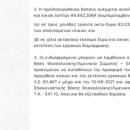
2. Η προϋπολογισθείσα δαπάνη ανέρχεται συν
και είκοσι λεπτών #4.842,20€# (συμπεριλαμβανομ
(α) σε τρεις χιλιάδες τριάντα οκτώ Ευρώ #3.0
των απαιτούμενων υλικών, και
(β) σε χίλια οκτακόσια τέσσερα Ευρώ και είκοσ
εκτέλεση των εργασιών διαμόρφωσης.
3. Οι ενδιαφερόμενοι μπορούν να λαμβάνουν σ
Βάση Θεσσαλονίκης/Λιμενικού Σώματος – Ε
προκειμένου να καταθέσουν την προσφορά του
προμήθεια υλικών και την εκτέλεση εργασιών
Λ.Σ.-ΕΛ.ΑΚΤ.» μέχρι και την 10–06–2021 και ώ
Επισκευαστικής Βάσης Θεσσαλονίκης/Λιμενικο
Τ.Κ. : 541 10, όπου και θα εξετασθούν δημόσια.