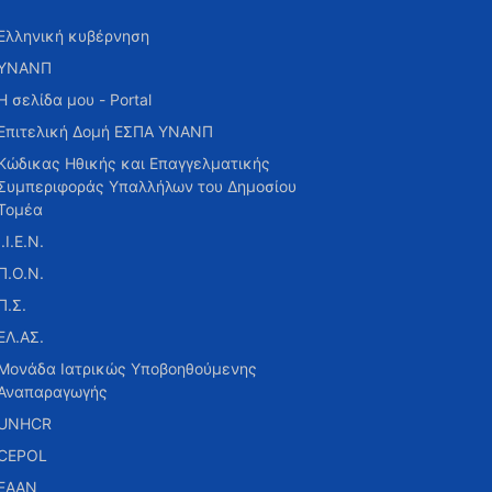
Ελληνική κυβέρνηση
ΥΝΑΝΠ
Η σελίδα μου - Portal
Επιτελική Δομή ΕΣΠΑ ΥΝΑΝΠ
Κώδικας Ηθικής και Επαγγελματικής
Συμπεριφοράς Υπαλλήλων του Δημοσίου
Τομέα
Ι.Ι.Ε.Ν.
Π.Ο.Ν.
Π.Σ.
ΕΛ.ΑΣ.
Μονάδα Ιατρικώς Υποβοηθούμενης
Αναπαραγωγής
UNHCR
CEPOL
ΕΑΑΝ