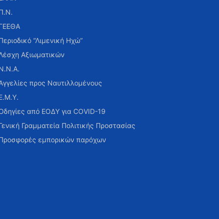
Π.Ν.
ΓΕΕΘΑ
Περιοδικό “Λιμενική Ηχώ”
Λέσχη Αξιωματικών
Ν.Ν.Α.
Αγγελίες προς Ναυτιλλομένους
Ε.Μ.Υ.
Οδηγίες από ΕΟΔΥ για COVID-19
Γενική Γραμματεία Πολιτικής Προστασίας
Προσφορές εμπορικών παρόχων