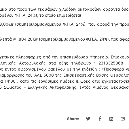
ολικά στο ποσό των τεσσάρων χιλιάδων οκτακοσίων σαράντα δύο
ένου Φ.Π.Α. 24%), το οποίο επιμερίζεται :
38,00€# (συμπεριλαμβανομένου Φ.Π.Α. 24%), που αφορά την προ
ι λεπτά #1.804,20€# (συμπεριλαμβανομένου Φ.Π.Α. 24%), που αφο
χετικές πληροφορίες από την επισπεύδουσα Υπηρεσία, Επισκευ
λληνικής Ακτοφυλακής στα εξής τηλέφωνα : 2313325868 -
ς εντός σφραγισμένου φακέλου με την ένδειξη : «Προσφορά γι
 διαμόρφωσης του ΑΛΣ 5000 της Επισκευαστικής Βάσης Θεσσαλον
ρα 14:00΄, κατά τις εργάσιμες ημέρες & ώρες στις εγκαταστάσε
ύ Σώματος – Ελληνικής Ακτοφυλακής, εντός Λιμένος Θεσσαλον
Share: