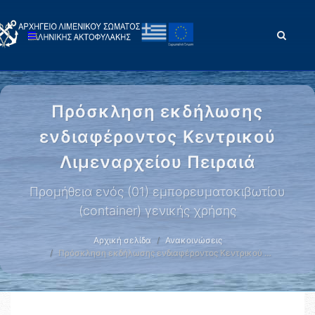
Πρόσκληση εκδήλωσης
ενδιαφέροντος Κεντρικού
Λιμεναρχείου Πειραιά
Προμήθεια ενός (01) εμπορευματοκιβωτίου
(container) γενικής χρήσης
Αρχική σελίδα
Ανακοινώσεις
Πρόσκληση εκδήλωσης ενδιαφέροντος Κεντρικού …