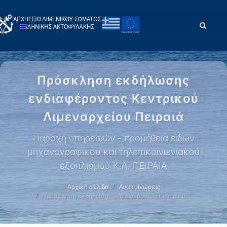
Πρόσκληση εκδήλωσης
ενδιαφέροντος Κεντρικού
Λιμεναρχείου Πειραιά
Παροχή υπηρεσιών - προμήθεια ειδών
μηχανογραφικού και τηλεπικοινωνιακού
εξοπλισμού Κ.Λ. ΠΕΙΡΑΙΑ
Αρχική σελίδα
Ανακοινώσεις
Πρόσκληση εκδήλωσης ενδιαφέροντος Κεντρικού …