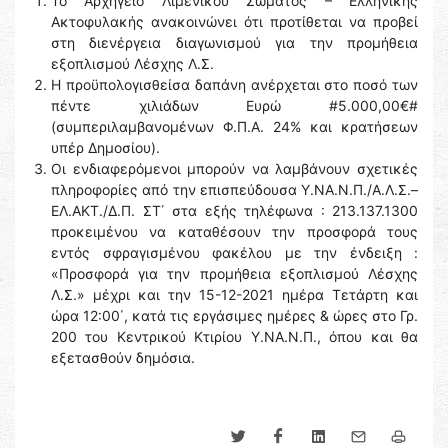
Το Αρχηγείο Λιμενικού Σώματος – Ελληνικής
Ακτοφυλακής ανακοινώνει ότι προτίθεται να προβεί
στη διενέργεια διαγωνισμού για την προμήθεια
εξοπλισμού Λέσχης Λ.Σ.
Η προϋπολογισθείσα δαπάνη ανέρχεται στο ποσό των
πέντε χιλιάδων Ευρώ #5.000,00€#
(συμπεριλαμβανομένων Φ.Π.Α. 24% και κρατήσεων
υπέρ Δημοσίου).
Οι ενδιαφερόμενοι μπορούν να λαμβάνουν σχετικές
πληροφορίες από την επισπεύδουσα Υ.ΝΑ.Ν.Π./Α.Λ.Σ.–
ΕΛ.ΑΚΤ./Δ.Π. ΣΤ΄ στα εξής τηλέφωνα : 213.137.1300
προκειμένου να καταθέσουν την προσφορά τους
εντός σφραγισμένου φακέλου με την ένδειξη :
«Προσφορά για την προμήθεια εξοπλισμού Λέσχης
Λ.Σ.» μέχρι και την 15-12-2021 ημέρα Τετάρτη και
ώρα 12:00΄, κατά τις εργάσιμες ημέρες & ώρες στο Γρ.
200 του Κεντρικού Κτιρίου Υ.ΝΑ.Ν.Π., όπου και θα
εξετασθούν δημόσια.