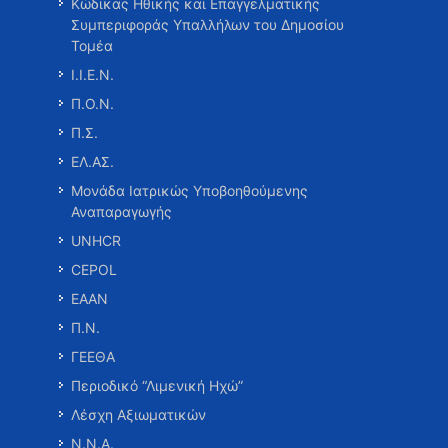
Κώδικας Ηθικής και Επαγγελματικής
Συμπεριφοράς Υπαλλήλων του Δημοσίου
Τομέα
Ι.Ι.Ε.Ν.
Π.Ο.Ν.
Π.Σ.
ΕΛ.ΑΣ.
Μονάδα Ιατρικώς Υποβοηθούμενης
Αναπαραγωγής
UNHCR
CEPOL
ΕΑΑΝ
Π.Ν.
ΓΕΕΘΑ
Περιοδικό “Λιμενική Ηχώ”
Λέσχη Αξιωματικών
Ν.Ν.Α.