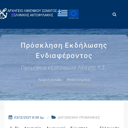
Πρόσκληση Εκδήλωσης
Ενδιαφέροντος
Προμήθεια εξοπλισμού Λέσχης Λ.Σ.
Αρχική σελίδα
Ανακοινώσεις
Πρόσκληση Εκδήλωσης Ενδιαφέροντος
03/12/2021 9:39 πμ.
ΔΙΑΓΩΝΙΣΜΟΙ-ΠΡΟΜΗΘΕΙΕΣ