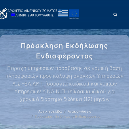
Πρόσκληση Εκδήλωσης
Ενδιαφέροντος
Παροχή υπηρεσιών πρόσβασης σε νομική βάση
πληροφοριών προς κάλυψη αναγκών Υπηρεσιών
Λ.Σ.–ΕΛ.ΑΚΤ. (σαράντα κωδικοί) και λοιπών
Υπηρεσιών Υ.ΝΑ.Ν.Π. (είκοσι κωδικοί) για
χρονικό διάστημα δώδεκα (12) μηνών
Αρχική σελίδα
Ανακοινώσεις
Πρόσκληση Εκδήλωσης Ενδιαφέροντος