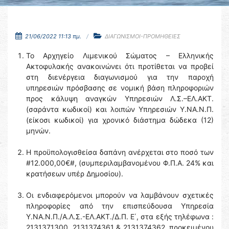
21/06/2022 11:13 πμ.
ΔΙΑΓΩΝΙΣΜΟΙ-ΠΡΟΜΗΘΕΙΕΣ
Το Αρχηγείο Λιμενικού Σώματος – Ελληνικής
Ακτοφυλακής ανακοινώνει ότι προτίθεται να προβεί
στη διενέργεια διαγωνισμού για την παροχή
υπηρεσιών πρόσβασης σε νομική βάση πληροφοριών
προς κάλυψη αναγκών Υπηρεσιών Λ.Σ.–ΕΛ.ΑΚΤ.
(σαράντα κωδικοί) και λοιπών Υπηρεσιών Υ.ΝΑ.Ν.Π.
(είκοσι κωδικοί) για χρονικό διάστημα δώδεκα (12)
μηνών.
Η προϋπολογισθείσα δαπάνη ανέρχεται στο ποσό των
#12.000,00€#, (συμπεριλαμβανομένου Φ.Π.Α. 24% και
κρατήσεων υπέρ Δημοσίου).
Οι ενδιαφερόμενοι μπορούν να λαμβάνουν σχετικές
πληροφορίες από την επισπεύδουσα Υπηρεσία
Υ.ΝΑ.Ν.Π./Α.Λ.Σ.-ΕΛ.ΑΚΤ./Δ.Π. Ε΄, στα εξής τηλέφωνα :
2131371300, 2131374361 & 2131374362, προκειμένου