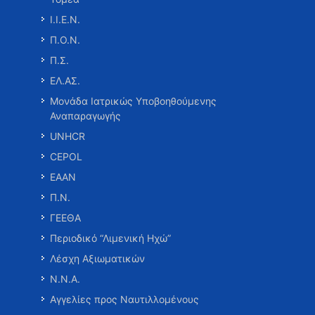
Ι.Ι.Ε.Ν.
Π.Ο.Ν.
Π.Σ.
ΕΛ.ΑΣ.
Μονάδα Ιατρικώς Υποβοηθούμενης
Αναπαραγωγής
UNHCR
CEPOL
ΕΑΑΝ
Π.Ν.
ΓΕΕΘΑ
Περιοδικό “Λιμενική Ηχώ”
Λέσχη Αξιωματικών
Ν.Ν.Α.
Αγγελίες προς Ναυτιλλομένους