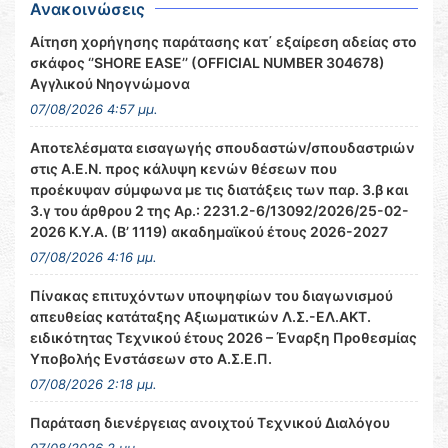
Ανακοινώσεις
Αίτηση χορήγησης παράτασης κατ΄ εξαίρεση αδείας στο
σκάφος ‘’SHORE EASE’’ (OFFICIAL NUMBER 304678)
Αγγλικού Νηογνώμονα
07/08/2026 4:57 μμ.
Αποτελέσματα εισαγωγής σπουδαστών/σπουδαστριών
στις Α.Ε.Ν. προς κάλυψη κενών θέσεων που
προέκυψαν σύμφωνα με τις διατάξεις των παρ. 3.β και
3.γ του άρθρου 2 της Αρ.: 2231.2-6/13092/2026/25-02-
2026 Κ.Υ.Α. (Β’ 1119) ακαδημαϊκού έτους 2026-2027
07/08/2026 4:16 μμ.
Πίνακας επιτυχόντων υποψηφίων του διαγωνισμού
απευθείας κατάταξης Αξιωματικών Λ.Σ.-ΕΛ.ΑΚΤ.
ειδικότητας Τεχνικού έτους 2026 – Έναρξη Προθεσμίας
Υποβολής Ενστάσεων στο Α.Σ.Ε.Π.
07/08/2026 2:18 μμ.
Παράταση διενέργειας ανοιχτού Τεχνικού Διαλόγου