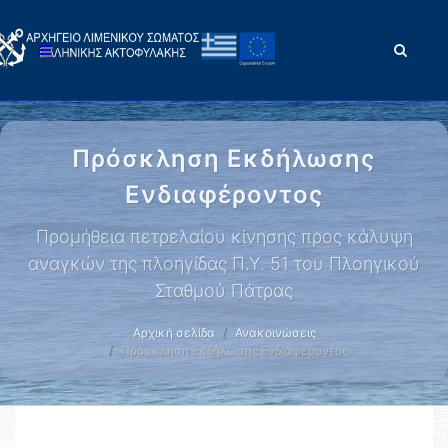
Πρόσκληση Εκδήλωσης
Ενδιαφέροντος
Προμήθεια πετρελαίου κίνησης προς κάλυψη
αναγκών της πλοηγίδας Π.Υ. 51 του Πλοηγικού
Σταθμού Πάτρας
Αρχική σελίδα
Ανακοινώσεις
Πρόσκληση Εκδήλωσης Ενδιαφέροντος