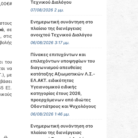
Τεχνικού Διαλόγου
,00€#
07/08/2026 2 μμ.
Ενημερωτική συνάντηση στο
στους
πλαίσιο της διενέργειας
ρά
, σε
ανοιχτού Τεχνικού Διαλόγου
0
, στις
βολής
06/08/2026 3:17 μμ.
Πίνακες επιτυχόντων και
επιλαχόντων υποψηφίων του
ει του
διαγωνισμού απευθείας
ται να
κατάταξης Αξιωματικών Λ.Σ.-
.), με
ΕΛ.ΑΚΤ. ειδικότητας
 βάσει
Υγειονομικού ειδικής
45 ΕΞ.
κατηγορίας έτους 2026,
ικούς
προερχόμενων από ιδιώτες
Οδοντιάτρους και Ψυχολόγους
06/08/2026 1:46 μμ.
Ενημερωτική συνάντηση στο
πλαίσιο της διενέργειας