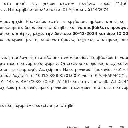
αι στο ποσό των χιλίων εκατόν πενήντα ευρώ #1.150
ν. Η προμήθεια απαλλάσσεται ΦΠΑ βάσει ν.5144/2024.
Λιμεναρχείο Ηρακλείου κατά τις εργάσιμες ημέρες και ώρες, 
 οποιαδήποτε διευκρίνιση απαιτηθεί και
να υποβάλλετε προσφο
μέρες και ώρες,
μέχρι την Δευτέρα 30-12-2024 και ώρα 10:0
ίου σύμφωνα με τις επισυναπτόμενες τεχνικές απαιτήσεις υπο
ρονική τιμολόγηση στο πλαίσιο των Δημοσίων Συμβάσεων δυνάμ
ια τους οικονομικούς φορείς. Οι οικονομικοί φορείς υποχρεούν
έσω της Εφαρμογής Διαχείρισης Ηλεκτρονικού Τιμολογίου (Ε.Δ.Η.Τ
υσας Αρχής (ήτοι 1041.2029900701.0001 για το Κ.Λ.ΗΡΑΚΛΕΊΟΥ),
΄ 44), ν. 4972/2022 (Φ.Ε.Κ. Α΄ 181) και στην υπ’ αριθ.: Α.Π.524
ποχρέωση υποβολής ηλεκτρονικών τιμολογίων από τους οικονομ
ε πληροφορία – διευκρίνιση απαιτηθεί.
Share: