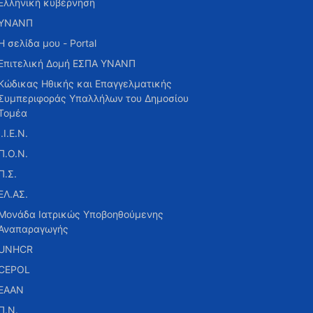
Ελληνική κυβέρνηση
ΥΝΑΝΠ
Η σελίδα μου - Portal
Επιτελική Δομή ΕΣΠΑ ΥΝΑΝΠ
Κώδικας Ηθικής και Επαγγελματικής
Συμπεριφοράς Υπαλλήλων του Δημοσίου
Τομέα
Ι.Ι.Ε.Ν.
Π.Ο.Ν.
Π.Σ.
ΕΛ.ΑΣ.
Μονάδα Ιατρικώς Υποβοηθούμενης
Αναπαραγωγής
UNHCR
CEPOL
ΕΑΑΝ
Π.Ν.