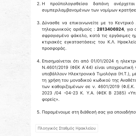
Η προϋπολογισθείσα δαπάνη ανέρχετ
συμπεριλαμβανομένων των νομίμων κρατήσεω
Δύνασθε να επικοινωνείτε με το Κεντρικό 
τηλεφωνικούς αριθμούς :
2813406924
, για
σφραγισμένο φάκελο, κατά τις εργάσιμες η
κτιριακές εγκαταστάσεις του Κ.Λ. Ηρακλε
προσφοράς.
Επισημαίνεται ότι από 01/01/2024 η ηλεκτ
Ν.4601/2019 (ΦΕΚ Α΄44) είναι υποχρεωτική γ
υποβάλλουν Ηλεκτρονικά Τιμολόγια (Η.Τ.), μ
τη χρήση του μοναδικού κωδικού της Αναθέτο
των καθοριζομένων σε ν. 4601/2019 (Φ.Ε.Κ. Α
2023 /04 -04-23 Κ. Υ.Α. (ΦΕΚ Β 2385) «Υ
φορείς».
Παραμένουμε στη διάθεσή σας για οποιαδήποτ
Πλοηγικός Σταθμός Ηρακλείου