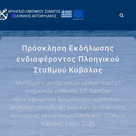
Πρόσκληση Εκδήλωσης
ενδιαφέροντος Πλοηγικού
Σταθμού Καβάλας
Μισθώματα μεταφορικών μέσων-παροχή
υπηρεσιών μίσθωσης Ε/Γ λάντζας
ολοκληρωμένου δρομολογίου (κατάπλου-
απόπλου) για κάλυψη αναγκών απρόσκοπτης
διενέργειας πλοηγήσεων Πλοηγικού Σταθμού
Καβάλας έτους 2025