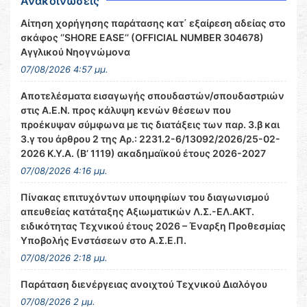
Ανακοινώσεις
Αίτηση χορήγησης παράτασης κατ΄ εξαίρεση αδείας στο
σκάφος ‘’SHORE EASE’’ (OFFICIAL NUMBER 304678)
Αγγλικού Νηογνώμονα
07/08/2026 4:57 μμ.
Αποτελέσματα εισαγωγής σπουδαστών/σπουδαστριών
στις Α.Ε.Ν. προς κάλυψη κενών θέσεων που
προέκυψαν σύμφωνα με τις διατάξεις των παρ. 3.β και
3.γ του άρθρου 2 της Αρ.: 2231.2-6/13092/2026/25-02-
2026 Κ.Υ.Α. (Β’ 1119) ακαδημαϊκού έτους 2026-2027
07/08/2026 4:16 μμ.
Πίνακας επιτυχόντων υποψηφίων του διαγωνισμού
απευθείας κατάταξης Αξιωματικών Λ.Σ.-ΕΛ.ΑΚΤ.
ειδικότητας Τεχνικού έτους 2026 – Έναρξη Προθεσμίας
Υποβολής Ενστάσεων στο Α.Σ.Ε.Π.
07/08/2026 2:18 μμ.
Παράταση διενέργειας ανοιχτού Τεχνικού Διαλόγου
07/08/2026 2 μμ.