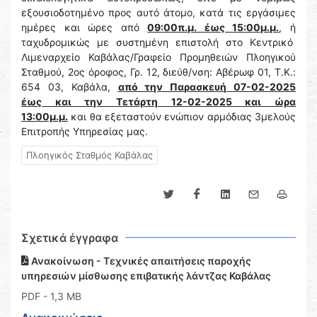
εξουσιοδοτημένο προς αυτό άτομο, κατά τις εργάσιμες
ημέρες και ώρες από
09:00π.μ. έως 15:00μ.μ.
, ή
ταχυδρομικώς με συστημένη επιστολή στο Κεντρικό
Λιμεναρχείο Καβάλας/Γραφείο Προμηθειών Πλοηγικού
Σταθμού, 2ος όροφος, Γρ. 12, διεύθ/νση: Αβέρωφ 01, Τ.Κ.:
654 03, Καβάλα,
από την Παρασκευή 07-02-2025
έως και την Τετάρτη 12-02-2025 και ώρα
13:00μ.μ.
και θα εξεταστούν ενώπιον αρμόδιας 3μελούς
Επιτροπής Υπηρεσίας μας.
Πλοηγικός Σταθμός Καβάλας
Σχετικά έγγραφα
Ανακοίνωση - Τεχνικές απαιτήσεις παροχής
υπηρεσιών μίσθωσης επιβατικής λάντζας Καβάλας
PDF
- 1,3 MB