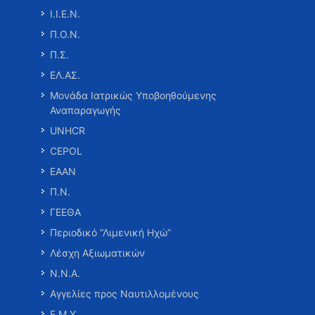
Ι.Ι.Ε.Ν.
Π.Ο.Ν.
Π.Σ.
ΕΛ.ΑΣ.
Μονάδα Ιατρικώς Υποβοηθούμενης
Αναπαραγωγής
UNHCR
CEPOL
ΕΑΑΝ
Π.Ν.
ΓΕΕΘΑ
Περιοδικό “Λιμενική Ηχώ”
Λέσχη Αξιωματικών
Ν.Ν.Α.
Αγγελίες προς Ναυτιλλομένους
Ε.Μ.Υ.