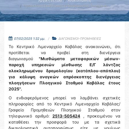
Αρχική σελίδα
Ανακοινώσεις
Πρόσκληση Εκδήλωσης ενδιαφέροντος Πλοηγικού …
07/02/2025 1:32 μμ.
ΔΙΑΓΩΝΙΣΜΟΙ-ΠΡΟΜΗΘΕΙΕΣ
Το Κεντρικό Λιμεναρχείο Καβάλας ανακοινώνει, ότι
προτίθεται να προβεί στη διενέργεια
διαγωνισμού
"Μισθώματα μεταφορικών μέσων-
παροχή υπηρεσιών μίσθωσης Ε/Γ λάντζας
ολοκληρωμένου δρομολογίου (κατάπλου-απόπλου)
για κάλυψη αναγκών απρόσκοπτης διενέργειας
πλοηγήσεων Πλοηγικού Σταθμού Καβάλας έτους
2025''.
Ο ενδιαφερόμενος μπορεί να λαμβάνει σχετικές
πληροφορίες από το Κεντρικό Λιμεναρχείο Καβάλας/
Γραφείο Προμηθειών Πλοηγικού Σταθμού στον
τηλεφωνικό αριθμό:
2513-505424
, προκειμένου να
καταθέσει την προσφορά του με τα σχετικά
δικαιολογητικά αυτοπροσώπως, είτε με νομίμως