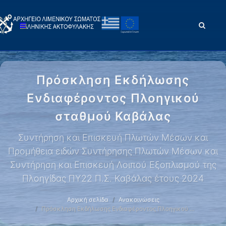
Πρόσκληση Εκδήλωσης
Ενδιαφέροντος Πλοηγικού
σταθμού Καβάλας
Συντήρηση και Επισκευή Πλωτών Μέσων και
Προμήθεια ειδών Συντήρησης Πλωτών Μέσων και
Συντήρηση και Επισκευή Λοιπού Εξοπλισμού της
Πλοηγίδας ΠΥ22 Π.Σ. Καβάλας έτους 2024
Αρχική σελίδα
Ανακοινώσεις
Πρόσκληση Εκδήλωσης Ενδιαφέροντος Πλοηγικού …