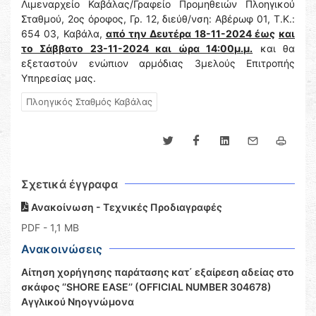
Λιμεναρχείο Καβάλας/Γραφείο Προμηθειών Πλοηγικού
Σταθμού, 2ος όροφος, Γρ. 12, διεύθ/νση: Αβέρωφ 01, Τ.Κ.:
654 03, Καβάλα,
από την Δευτέρα 18-11-2024 έως
και
το Σάββατο 23-11-2024 και ώρα 14:00μ.μ.
και θα
εξεταστούν ενώπιον αρμόδιας 3μελούς Επιτροπής
Υπηρεσίας μας.
Πλοηγικός Σταθμός Καβάλας
Σχετικά έγγραφα
Ανακοίνωση - Τεχνικές Προδιαγραφές
PDF
- 1,1 MB
Ανακοινώσεις
Αίτηση χορήγησης παράτασης κατ΄ εξαίρεση αδείας στο
σκάφος ‘’SHORE EASE’’ (OFFICIAL NUMBER 304678)
Αγγλικού Νηογνώμονα