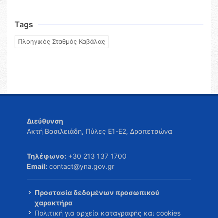
Tags
Πλοηγικός Σταθμός Καβάλας
Διεύθυνση
Ακτή Βασιλειάδη, Πύλες Ε1-Ε2, Δραπετσώνα
Τηλέφωνο:
+30 213 137 1700
Email:
contact@yna.gov.gr
Προστασία δεδομένων προσωπικού
χαρακτήρα
Πολιτική για αρχεία καταγραφής και cookies