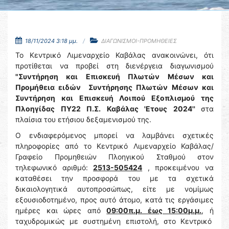
18/11/2024 3:18 μμ.
ΔΙΑΓΩΝΙΣΜΟΙ-ΠΡΟΜΗΘΕΙΕΣ
Το Κεντρικό Λιμεναρχείο Καβάλας ανακοινώνει, ότι
προτίθεται να προβεί στη διενέργεια διαγωνισμού
"Συντήρηση και Επισκευή Πλωτών Μέσων και
Προμήθεια ειδών Συντήρησης Πλωτών Μέσων και
Συντήρηση και Επισκευή Λοιπού Εξοπλισμού της
Πλοηγίδας ΠΥ22 Π.Σ. Καβάλας 'Ετους 2024''
στα
πλαίσια του ετήσιου δεξαμενισμού της.
Ο ενδιαφερόμενος μπορεί να λαμβάνει σχετικές
πληροφορίες από το Κεντρικό Λιμεναρχείο Καβάλας/
Γραφείο Προμηθειών Πλοηγικού Σταθμού στον
τηλεφωνικό αριθμό:
2513-505424
, προκειμένου να
καταθέσει την προσφορά του με τα σχετικά
δικαιολογητικά αυτοπροσώπως, είτε με νομίμως
εξουσιοδοτημένο, προς αυτό άτομο, κατά τις εργάσιμες
ημέρες και ώρες από
09:00π.μ. έως 15:00μ.μ.
, ή
ταχυδρομικώς με συστημένη επιστολή, στο Κεντρικό