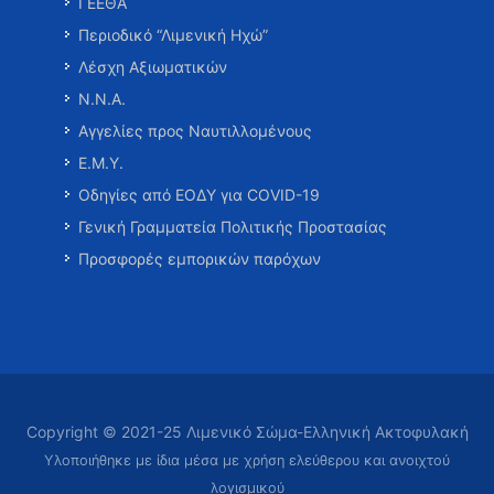
ΓΕΕΘΑ
Περιοδικό “Λιμενική Ηχώ”
Λέσχη Αξιωματικών
Ν.Ν.Α.
Αγγελίες προς Ναυτιλλομένους
Ε.Μ.Υ.
Οδηγίες από ΕΟΔΥ για COVID-19
Γενική Γραμματεία Πολιτικής Προστασίας
Προσφορές εμπορικών παρόχων
Copyright © 2021-25 Λιμενικό Σώμα-Ελληνική Ακτοφυλακή
Υλοποιήθηκε με ίδια μέσα με χρήση ελεύθερου και ανοιχτού
λογισμικού