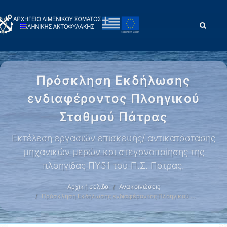
Πρόσκληση Εκδήλωσης
ενδιαφέροντος Πλοηγικού
Σταθμού Πάτρας
Εκτέλεση εργασιών επισκευής/ αντικατάστασης
μηχανικών μερών και στεγανοποίησης της
πλοηγίδας ΠΥ51 του Π.Σ. Πάτρας.
Αρχική σελίδα
Ανακοινώσεις
Πρόσκληση Εκδήλωσης ενδιαφέροντος Πλοηγικού …