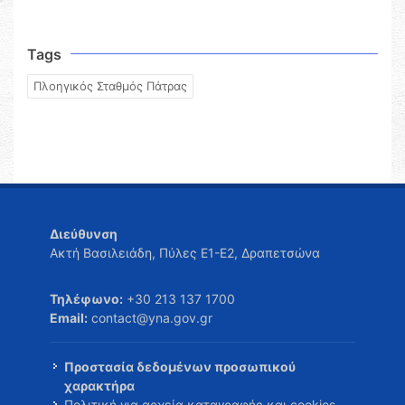
Tags
Πλοηγικός Σταθμός Πάτρας
Διεύθυνση
Ακτή Βασιλειάδη, Πύλες Ε1-Ε2, Δραπετσώνα
Τηλέφωνο:
+30 213 137 1700
Email:
contact@yna.gov.gr
Προστασία δεδομένων προσωπικού
χαρακτήρα
Πολιτική για αρχεία καταγραφής και cookies