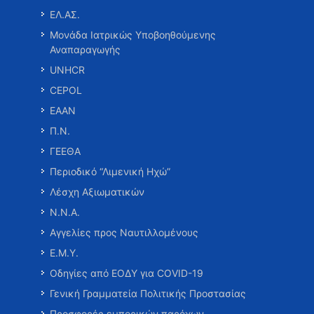
ΕΛ.ΑΣ.
Μονάδα Ιατρικώς Υποβοηθούμενης
Αναπαραγωγής
UNHCR
CEPOL
ΕΑΑΝ
Π.Ν.
ΓΕΕΘΑ
Περιοδικό “Λιμενική Ηχώ”
Λέσχη Αξιωματικών
Ν.Ν.Α.
Αγγελίες προς Ναυτιλλομένους
Ε.Μ.Υ.
Οδηγίες από ΕΟΔΥ για COVID-19
Γενική Γραμματεία Πολιτικής Προστασίας
Προσφορές εμπορικών παρόχων