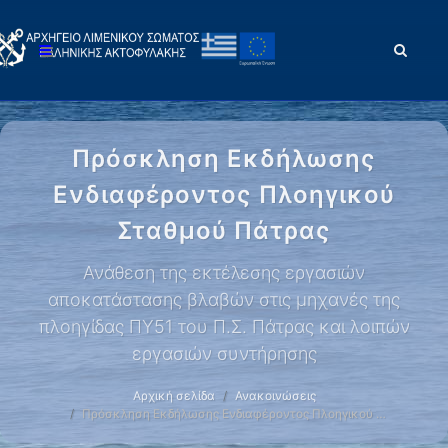
Πρόσκληση Εκδήλωσης
Ενδιαφέροντος Πλοηγικού
Σταθμού Πάτρας
Ανάθεση της εκτέλεσης εργασιών
αποκατάστασης βλαβών στις μηχανές της
πλοηγίδας ΠΥ51 του Π.Σ. Πάτρας και λοιπών
εργασιών συντήρησης
Αρχική σελίδα
Ανακοινώσεις
Πρόσκληση Εκδήλωσης Ενδιαφέροντος Πλοηγικού …