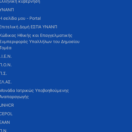
Ελληνική κυβέρνηση
ΥΝΑΝΠ
Η σελίδα μου - Portal
Επιτελική Δομή ΕΣΠΑ ΥΝΑΝΠ
Κώδικας Ηθικής και Επαγγελματικής
Συμπεριφοράς Υπαλλήλων του Δημοσίου
Τομέα
Ι.Ι.Ε.Ν.
Π.Ο.Ν.
Π.Σ.
ΕΛ.ΑΣ.
Μονάδα Ιατρικώς Υποβοηθούμενης
Αναπαραγωγής
UNHCR
CEPOL
ΕΑΑΝ
Π.Ν.