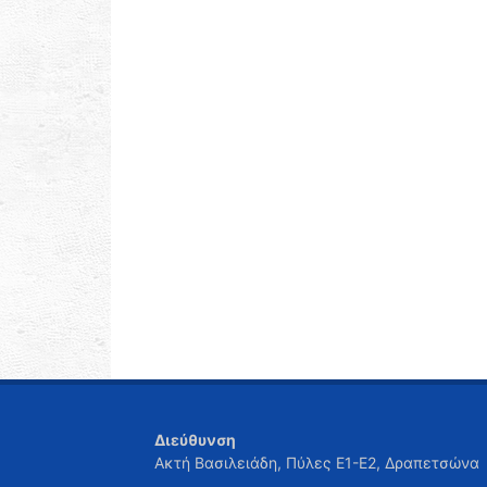
Διεύθυνση
Ακτή Βασιλειάδη, Πύλες Ε1-Ε2, Δραπετσώνα