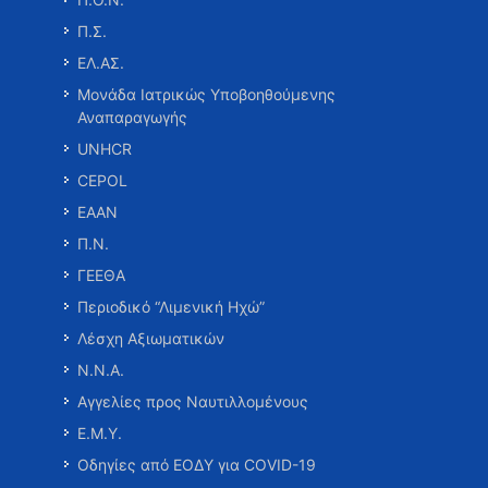
Π.Σ.
ΕΛ.ΑΣ.
Μονάδα Ιατρικώς Υποβοηθούμενης
Αναπαραγωγής
UNHCR
CEPOL
ΕΑΑΝ
Π.Ν.
ΓΕΕΘΑ
Περιοδικό “Λιμενική Ηχώ”
Λέσχη Αξιωματικών
Ν.Ν.Α.
Αγγελίες προς Ναυτιλλομένους
Ε.Μ.Υ.
Οδηγίες από ΕΟΔΥ για COVID-19