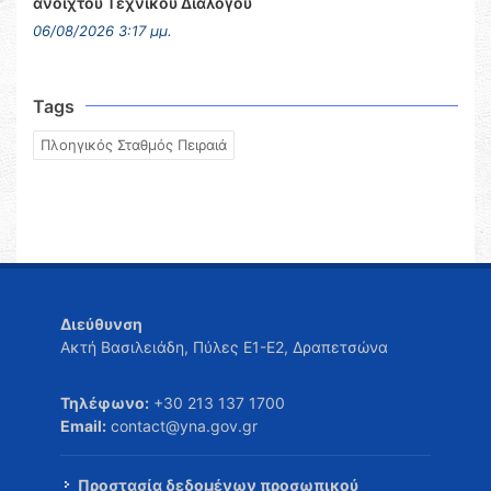
ανοιχτού Τεχνικού Διαλόγου
06/08/2026 3:17 μμ.
Tags
Πλοηγικός Σταθμός Πειραιά
Διεύθυνση
Ακτή Βασιλειάδη, Πύλες Ε1-Ε2, Δραπετσώνα
Τηλέφωνο:
+30 213 137 1700
Email:
contact@yna.gov.gr
Προστασία δεδομένων προσωπικού