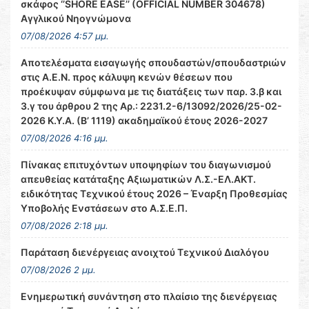
σκάφος ‘’SHORE EASE’’ (OFFICIAL NUMBER 304678)
Αγγλικού Νηογνώμονα
07/08/2026 4:57 μμ.
Αποτελέσματα εισαγωγής σπουδαστών/σπουδαστριών
στις Α.Ε.Ν. προς κάλυψη κενών θέσεων που
προέκυψαν σύμφωνα με τις διατάξεις των παρ. 3.β και
3.γ του άρθρου 2 της Αρ.: 2231.2-6/13092/2026/25-02-
2026 Κ.Υ.Α. (Β’ 1119) ακαδημαϊκού έτους 2026-2027
07/08/2026 4:16 μμ.
Πίνακας επιτυχόντων υποψηφίων του διαγωνισμού
απευθείας κατάταξης Αξιωματικών Λ.Σ.-ΕΛ.ΑΚΤ.
ειδικότητας Τεχνικού έτους 2026 – Έναρξη Προθεσμίας
Υποβολής Ενστάσεων στο Α.Σ.Ε.Π.
07/08/2026 2:18 μμ.
Παράταση διενέργειας ανοιχτού Τεχνικού Διαλόγου
07/08/2026 2 μμ.
Ενημερωτική συνάντηση στο πλαίσιο της διενέργειας