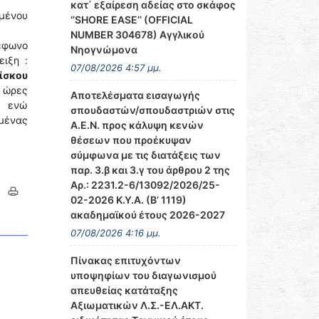
κατ΄ εξαίρεση αδείας στο σκάφος
ομένου
‘’SHORE EASE’’ (OFFICIAL
NUMBER 304678) Αγγλικού
λέφωνο
Νηογνώμονα
ιξη :
07/08/2026 4:57 μμ.
ίσκου
ι ώρες
Αποτελέσματα εισαγωγής
), ενώ
σπουδαστών/σπουδαστριών στις
ιμένας
Α.Ε.Ν. προς κάλυψη κενών
θέσεων που προέκυψαν
σύμφωνα με τις διατάξεις των
παρ. 3.β και 3.γ του άρθρου 2 της
Αρ.: 2231.2-6/13092/2026/25-
02-2026 Κ.Υ.Α. (Β’ 1119)
ακαδημαϊκού έτους 2026-2027
07/08/2026 4:16 μμ.
Πίνακας επιτυχόντων
υποψηφίων του διαγωνισμού
απευθείας κατάταξης
Αξιωματικών Λ.Σ.-ΕΛ.ΑΚΤ.