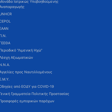
Μονάδα Ιατρικώς Υποβοηθούμενης
Αναπαραγωγής
UNHCR
CEPOL
ΕΑΑΝ
Π.Ν.
ΓΕΕΘΑ
Περιοδικό “Λιμενική Ηχώ”
Λέσχη Αξιωματικών
Ν.Ν.Α.
Αγγελίες προς Ναυτιλλομένους
Ε.Μ.Υ.
Οδηγίες από ΕΟΔΥ για COVID-19
Γενική Γραμματεία Πολιτικής Προστασίας
Προσφορές εμπορικών παρόχων