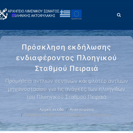
Πρόσκληση εκδήλωσης
ενδιαφέροντος Πλοηγικού
Σταθμού Πειραιά
Προμήθεια αντλιών σεντινών και φλοτέρ αντλιών
μηχανοστασίου για τις ανάγκες των πλοηγίδων
του Πλοηγικού Σταθμού Πειραιά
Αρχική σελίδα
Ανακοινώσεις
Πρόσκληση εκδήλωσης ενδιαφέροντος Πλοηγικού …