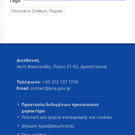
Tags
Πλοηγικός Σταθμός Πειραιά
Διεύθυνση
Ακτή Βασιλειάδη, Πύλες Ε1-Ε2, Δραπετσώνα
Τηλέφωνο:
+30 213 137 1700
Email:
contact@yna.gov.gr
Προστασία δεδομένων προσωπικού
χαρακτήρα
Πολιτική για αρχεία καταγραφής και cookies
Δήλωση προσβασιμότητας
Όροι χρήσης