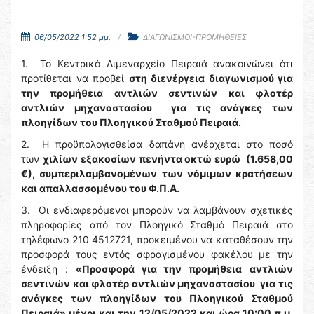
06/05/2022 1:52 μμ.
ΔΙΑΓΩΝΙΣΜΟΙ-ΠΡΟΜΗΘΕΙΕΣ
1. Το Κεντρικό Λιμεναρχείο Πειραιά ανακοινώνει ότι
προτίθεται να προβεί
στη διενέργεια διαγωνισμού για
την προμήθεια αντλιών σεντινών και φλοτέρ
αντλιών μηχανοστασίου για τις ανάγκες των
πλοηγίδων του Πλοηγικού Σταθμού Πειραιά.
2. Η προϋπολογισθείσα δαπάνη ανέρχεται στο ποσό
των
χιλίων εξακοσίων πενήντα οκτώ ευρώ (1.658,00
€), συμπεριλαμβανομένων των νόμιμων κρατήσεων
και απαλλασσομένου του Φ.Π.Α.
3. Οι ενδιαφερόμενοι μπορούν να λαμβάνουν σχετικές
πληροφορίες από τον Πλοηγικό Σταθμό Πειραιά στο
τηλέφωνο 210 4512721, προκειμένου να καταθέσουν την
προσφορά τους εντός σφραγισμένου φακέλου με την
ένδειξη :
«Προσφορά για την προμήθεια
αντλιών
σεντινών και φλοτέρ αντλιών μηχανοστασίου για τις
ανάγκες των πλοηγίδων του Πλοηγικού Σταθμού
Πειραιά» μέχρι και την
12/05/2022 και ώρα 10:00 π.μ.