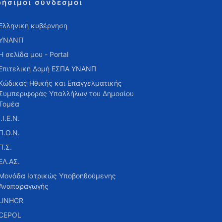
ρήσιμοι σύνδεσμοι
Ελληνική κυβέρνηση
ΥΝΑΝΠ
Η σελίδα μου - Portal
Επιτελική Δομή ΕΣΠΑ ΥΝΑΝΠ
Κώδικας Ηθικής και Επαγγελματικής
Συμπεριφοράς Υπαλλήλων του Δημοσίου
Τομέα
Ι.Ι.Ε.Ν.
Π.Ο.Ν.
Π.Σ.
ΕΛ.ΑΣ.
Μονάδα Ιατρικώς Υποβοηθούμενης
Αναπαραγωγής
UNHCR
CEPOL