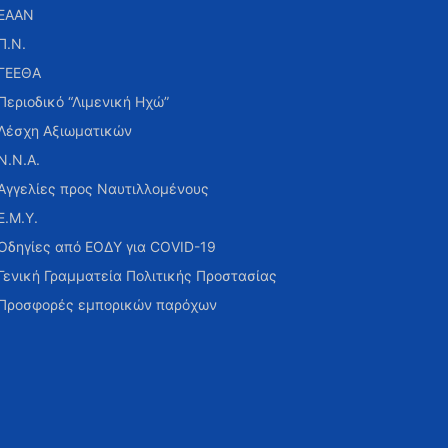
ΕΑΑΝ
Π.Ν.
ΓΕΕΘΑ
Περιοδικό “Λιμενική Ηχώ”
Λέσχη Αξιωματικών
Ν.Ν.Α.
Αγγελίες προς Ναυτιλλομένους
Ε.Μ.Υ.
Οδηγίες από ΕΟΔΥ για COVID-19
Γενική Γραμματεία Πολιτικής Προστασίας
Προσφορές εμπορικών παρόχων