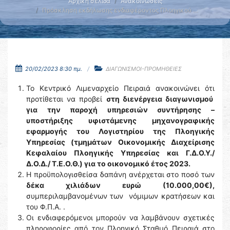
Αρχική σελίδα
Ανακοινώσεις
Πρόσκληση εκδήλωσης ενδιαφέροντος Πλοηγικού …
20/02/2023 8:30 πμ.
ΔΙΑΓΩΝΙΣΜΟΙ-ΠΡΟΜΗΘΕΙΕΣ
Το Κεντρικό Λιμεναρχείο Πειραιά ανακοινώνει ότι
προτίθεται να προβεί
στη διενέργεια διαγωνισμού
για την παροχή υπηρεσιών συντήρησης –
υποστήριξης υφιστάμενης μηχανογραφικής
εφαρμογής του Λογιστηρίου της Πλοηγικής
Υπηρεσίας (τμημάτων Οικονομικής Διαχείρισης
Κεφαλαίου Πλοηγικής Υπηρεσίας και Γ.Δ.Ο.Υ./
Δ.Ο.Δ./ Τ.Ε.Ο.Θ.) για το οικονομικό έτος 2023.
Η προϋπολογισθείσα δαπάνη ανέρχεται στο ποσό των
δέκα χιλιάδων ευρώ (10.000,00€),
συμπεριλαμβανομένων των νόμιμων κρατήσεων και
του Φ.Π.Α. .
Οι ενδιαφερόμενοι μπορούν να λαμβάνουν σχετικές
πληροφορίες από τον Πλοηγικό Σταθμό Πειραιά στο