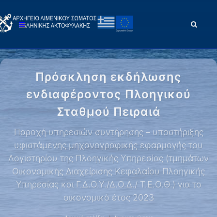
Πρόσκληση εκδήλωσης
ενδιαφέροντος Πλοηγικού
Σταθμού Πειραιά
Παροχή υπηρεσιών συντήρησης – υποστήριξης
υφιστάμενης μηχανογραφικής εφαρμογής του
Λογιστηρίου της Πλοηγικής Υπηρεσίας (τμημάτων
Οικονομικής Διαχείρισης Κεφαλαίου Πλοηγικής
Υπηρεσίας και Γ.Δ.Ο.Υ./Δ.Ο.Δ./ Τ.Ε.Ο.Θ.) για το
οικονομικό έτος 2023