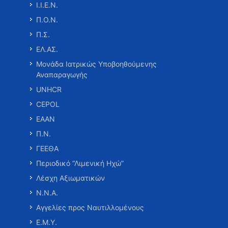
Ι.Ι.Ε.Ν.
Π.Ο.Ν.
Π.Σ.
ΕΛ.ΑΣ.
Μονάδα Ιατρικώς Υποβοηθούμενης
Αναπαραγωγής
UNHCR
CEPOL
ΕΑΑΝ
Π.Ν.
ΓΕΕΘΑ
Περιοδικό “Λιμενική Ηχώ”
Λέσχη Αξιωματικών
Ν.Ν.Α.
Αγγελίες προς Ναυτιλλομένους
Ε.Μ.Υ.