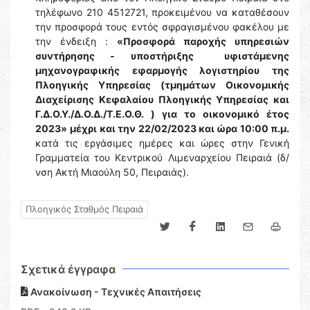
τηλέφωνο 210 4512721, προκειμένου να καταθέσουν
την προσφορά τους εντός σφραγισμένου φακέλου με
την ένδειξη :
«Προσφορά παροχής υπηρεσιών
συντήρησης - υποστήριξης υφιστάμενης
μηχανογραφικής εφαρμογής λογιστηρίου της
Πλοηγικής Υπηρεσίας (τμημάτων Οικονομικής
Διαχείρισης Κεφαλαίου Πλοηγικής Υπηρεσίας και
Γ.Δ.Ο.Υ./Δ.Ο.Δ./Τ.Ε.Ο.Θ. ) για το οικονομικό έτος
2023»
μέχρι και την 22/02/2023 και ώρα 10:00 π.μ.
κατά τις εργάσιμες ημέρες και ώρες στην Γενική
Γραμματεία του Κεντρικού Λιμεναρχείου Πειραιά (δ/
νση Ακτή Μιαούλη 50, Πειραιάς).
Πλοηγικός Σταθμός Πειραιά
Σχετικά έγγραφα
Ανακοίνωση - Τεχνικές Απαιτήσεις